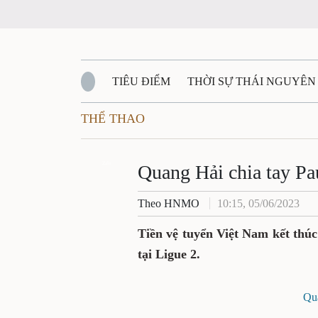
TIÊU ĐIỂM
THỜI SỰ THÁI NGUYÊN
THỂ THAO
QUỐC PHÒNG - AN NINH
BẠN ĐỌC
Đ
QUÊ HƯƠNG - ĐẤT NƯỚC
Zalo
QUỐC TẾ
Quang Hải chia tay P
Theo HNMO
10:15, 05/06/2023
VĂN BẢN, CHÍNH SÁCH MỚI
VĂN NGH
Tiền vệ tuyển Việt Nam kết thú
tại Ligue 2.
Qua