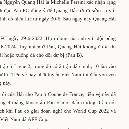
a Nguyễn Quang Hải là Michelle Fersini xác nhận rạng
ãnh đạo Pau FC đồng ý để Quang Hải rời đi sớm so với
ịnh có hiệu lực từ ngày 30-6. Sau ngày này Quang Hải
FC ngày 29-6-2022. Hợp đồng của anh với đội bóng
 6-2024. Tuy nhiên ở Pau, Quang Hải không được thi
i hoặc xuống đá cho đội dự bị (Pau B).
rận ở Ligue 2, trong đó có 2 trận đá chính, 10 lần vào
dự bị. Tiền vệ hay nhất tuyển Việt Nam thi đấu vỏn vẹn
g này.
t ỏi của Hải cho Pau ở Coupe de France, tiền vệ này đã
rong 9 tháng khoác áo Pau ở mọi đấu trường. Cần nói
ạch khi Pau có giai đoạn nghỉ cho World Cup 2022 và
 Việt Nam đá AFF Cup.