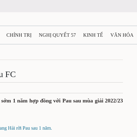
CHÍNH TRỊ
NGHỊ QUYẾT 57
KINH TẾ
VĂN HÓA
ẤT VÀ NGƯỜI THÁI NGUYÊN
GIAO THÔNG
Ô TÔ - X
TÀI NGUYÊN - MÔI TRƯỜNG
THỂ THAO
THÔNG TIN -
au FC
Ệ THÁI NGUYÊN
VIDEO
CÁC ĐỀ ÁN TRỌNG TÂM
M
c sớm 1 năm hợp đồng với Pau sau mùa giải 2022/23
ng Hải rời Pau sau 1 năm.