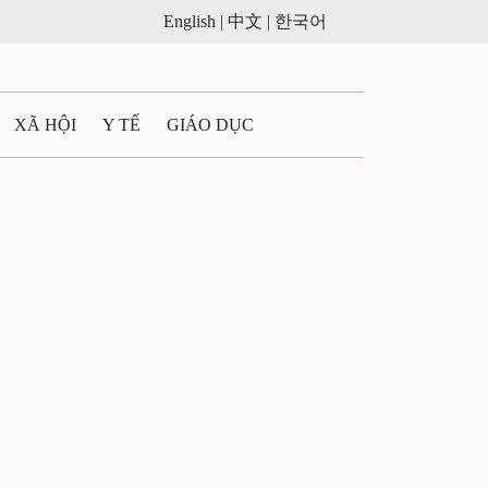
English |
中文 |
한국어
XÃ HỘI
Y TẾ
GIÁO DỤC
E MÁY
PHÁP LUẬT
 QUẢNG CÁO
ULTIMEDIA