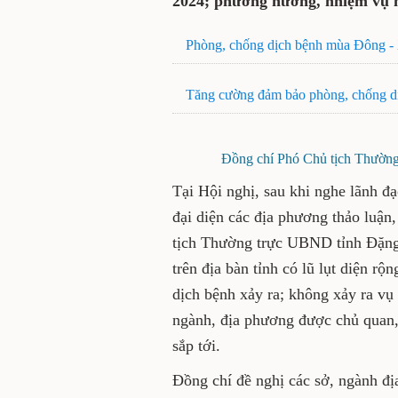
toàn thực phẩm trên địa 
vụ năm 2025.
Phòng, chống dịch bệnh mùa Đ
Tăng cường đảm bảo phòng, ch
Đồng chí Phó Chủ tịch Thường 
Tại Hội nghị, sau khi nghe l
nội dung trên; đại diện các 
dung liên quan, đồng chí P
Trường nhấn mạnh: Trong năm
diện rộng nhưng do làm tốt
bệnh xảy ra; không xảy ra v
các sở, ngành, địa phương đư
Nguyên đán và mùa lễ hội sắp