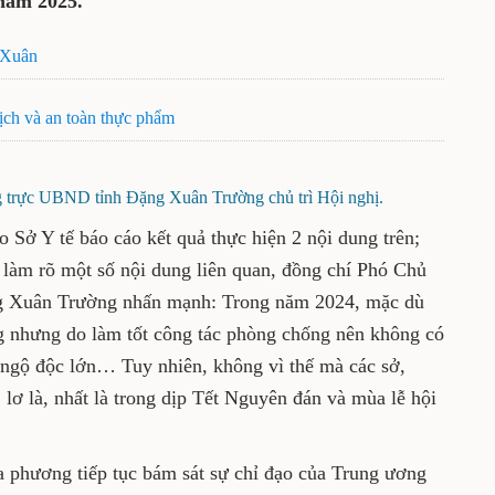
bàn tỉnh năm 2024; phương hướng, nhiệm
ông - Xuân
ống dịch và an toàn thực phẩm
trực UBND tỉnh Đặng Xuân Trường chủ trì Hội nghị.
ãnh đạo Sở Y tế báo cáo kết quả thực hiện 2
địa phương thảo luận, làm rõ một số nội
hó Chủ tịch Thường trực UBND tỉnh Đặng Xuân
 2024, mặc dù trên địa bàn tỉnh có lũ lụt
 công tác phòng chống nên không có dịch
ụ ngộ độc lớn… Tuy nhiên, không vì thế mà
ợc chủ quan, lơ là, nhất là trong dịp Tết
 tới.