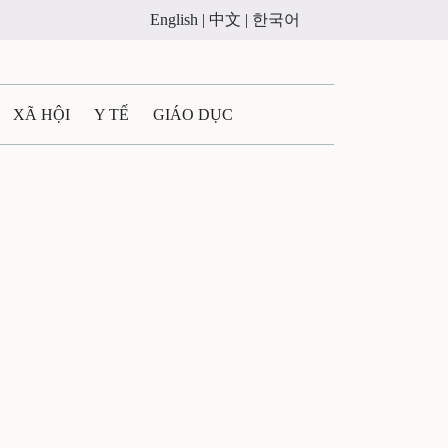
English |
中文 |
한국어
XÃ HỘI
Y TẾ
GIÁO DỤC
E MÁY
PHÁP LUẬT
 QUẢNG CÁO
LTIMEDIA