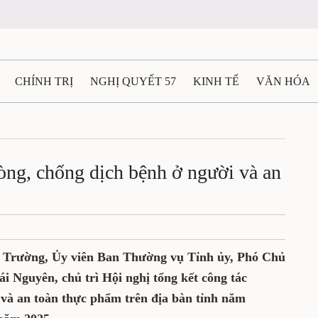
N
CHÍNH TRỊ
NGHỊ QUYẾT 57
KINH TẾ
VĂN HÓA
ẤT VÀ NGƯỜI THÁI NGUYÊN
GIAO THÔNG
Ô TÔ - X
c phòng, chống dịch bệnh ở
TÀI NGUYÊN - MÔI TRƯỜNG
THỂ THAO
THÔNG TIN -
thực phẩm
Ệ THÁI NGUYÊN
VIDEO
CÁC ĐỀ ÁN TRỌNG TÂM
MU
g Xuân Trường, Ủy viên Ban Thường vụ
ờng trực UBND tỉnh Thái Nguyên, chủ trì
c phòng, chống dịch bệnh ở người và an