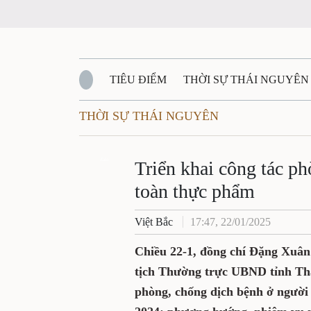
TIÊU ĐIỂM
THỜI SỰ THÁI NGUYÊ
THỜI SỰ THÁI NGUYÊN
QUỐC PHÒNG - AN NINH
BẠN ĐỌC
Đ
Triển khai công tá
QUÊ HƯƠNG - ĐẤT NƯỚC
QUỐC TẾ
Zalo
người và an toàn 
VĂN BẢN, CHÍNH SÁCH MỚI
VĂN NGH
Việt Bắc
17:47, 22/01/2025
Chiều 22-1, đồng chí Đặn
Tỉnh ủy, Phó Chủ tịch Thư
Hội nghị tổng kết công tá