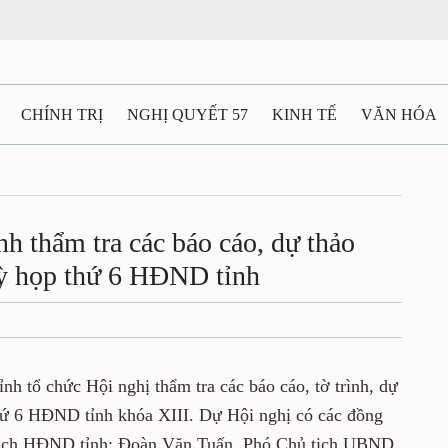
CHÍNH TRỊ
NGHỊ QUYẾT 57
KINH TẾ
VĂN HÓA
ẤT VÀ NGƯỜI THÁI NGUYÊN
GIAO THÔNG
Ô TÔ - X
TÀI NGUYÊN - MÔI TRƯỜNG
THỂ THAO
THÔNG TIN -
 thẩm tra các báo cáo, dự thảo
kỳ họp thứ 6 HĐND tỉnh
Ệ THÁI NGUYÊN
VIDEO
CÁC ĐỀ ÁN TRỌNG TÂM
M
 tổ chức Hội nghị thẩm tra các báo cáo, tờ trình, dự
thứ 6 HĐND tỉnh khóa XIII. Dự Hội nghị có các đồng
 tịch HĐND tỉnh; Đoàn Văn Tuấn, Phó Chủ tịch UBND