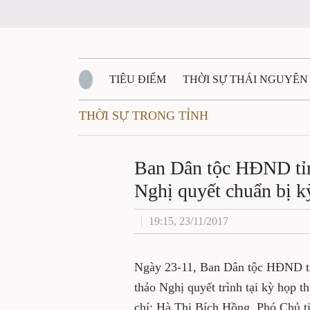
TIÊU ĐIỂM
THỜI SỰ THÁI NGUYÊN
THỜI SỰ TRONG TỈNH
QUỐC PHÒNG - AN NINH
BẠN ĐỌC
Đ
QUÊ HƯƠNG - ĐẤT NƯỚC
Zalo
QUỐC TẾ
Ban Dân tộc HĐND tỉnh
Nghị quyết chuẩn bị 
VĂN BẢN, CHÍNH SÁCH MỚI
VĂN NGH
19:15, 23/11/2017
Ngày 23-11, Ban Dân tộc HĐND tỉnh
thảo Nghị quyết trình tại kỳ họp 
chí: Hà Thị Bích Hồng, Phó Chủ