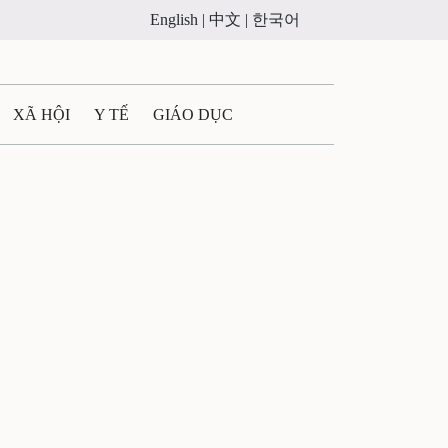
English |
中文 |
한국어
XÃ HỘI
Y TẾ
GIÁO DỤC
E MÁY
PHÁP LUẬT
 QUẢNG CÁO
ULTIMEDIA