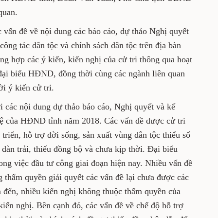
quan.
c vấn đề về nội dung các báo cáo, dự thảo Nghị quyết
 công tác dân tộc và chính sách dân tộc trên địa bàn
ổng hợp các ý kiến, kiến nghị của cử tri thông qua hoạt
a đại biểu HĐND, đồng thời cùng các ngành liên quan
i ý kiến cử tri.
ới các nội dung dự thảo báo cáo, Nghị quyết và kế
lệ của HĐND tỉnh năm 2018. Các vấn đề được cử tri
triển, hỗ trợ đời sống, sản xuất vùng dân tộc thiểu số
àn trải, thiếu đồng bộ và chưa kịp thời. Đại biểu
ong việc đầu tư công giai đoạn hiện nay. Nhiều vấn đề
ng thẩm quyền giải quyết các vấn đề lại chưa được các
n đến, nhiều kiến nghị không thuộc thẩm quyền của
iến nghị. Bên cạnh đó, các vấn đề về chế độ hỗ trợ