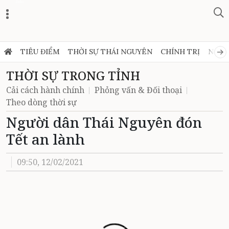
Zalo
TIÊU ĐIỂM
THỜI SỰ THÁI NGUYÊN
CHÍNH TRỊ
NGHỊ
THỜI SỰ TRONG TỈNH
Cải cách hành chính
Phỏng vấn & Đối thoại
Theo dòng thời sự
Người dân Thái Nguyên đón
Tết an lành
09:50, 12/02/2021