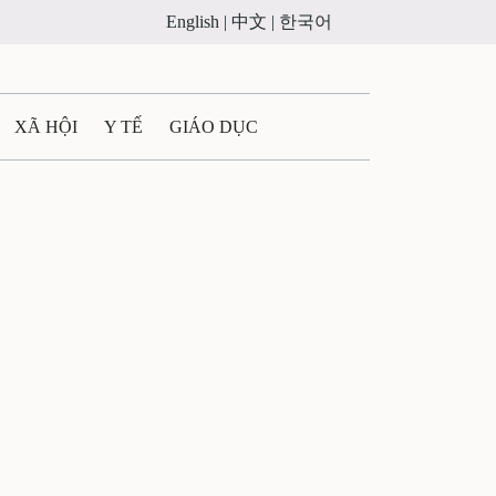
English |
中文 |
한국어
XÃ HỘI
Y TẾ
GIÁO DỤC
E MÁY
PHÁP LUẬT
 QUẢNG CÁO
LTIMEDIA