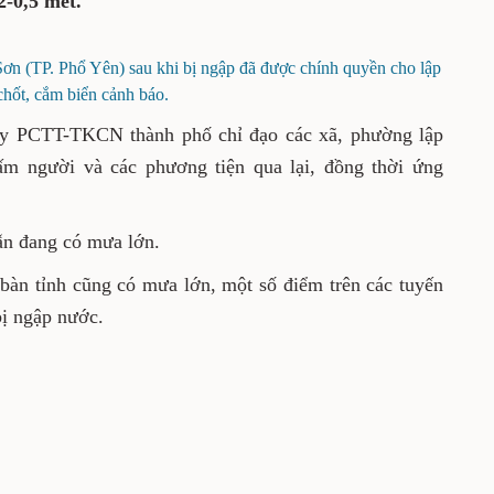
, xã Thành Công 02. Các điểm bị ngập từ
ờng Bắc Sơn (TP. Phổ Yên) sau khi bị ngập đã được
cho lập chốt, cắm biển cảnh báo.
Chỉ huy PCTT-TKCN thành phố chỉ đạo các xã,
biển cảnh báo, cấm người và các phương tiện
để đảm bảo an toàn.
ên vẫn đang có mưa lớn.
n địa bàn tỉnh cũng có mưa lớn, một số điểm
ông, nơi trũng thấp bị ngập nước.