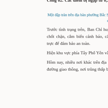
điểm, xã Minh Đức 3 điểm
0,2-0,5 mét.
Một đập tràn trên địa bàn phư
chính quyền 
Trước tình trạng trên, Ban 
phường lập chốt chặn, cắm 
qua lại, đồng thời ứng trực 
Hiện khu vực phía Tây Phổ Y
Hôm nay, nhiều nơi khác trê
trên các tuyến đường giao th