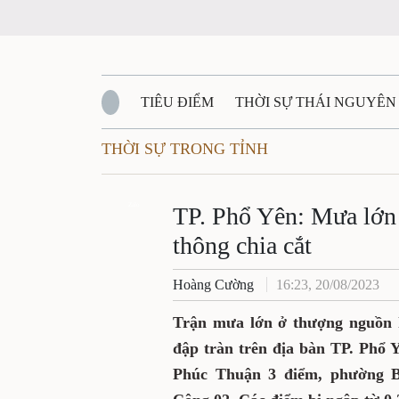
TIÊU ĐIỂM
THỜI SỰ THÁI NGUYÊ
THỜI SỰ TRONG TỈNH
QUỐC PHÒNG - AN NINH
BẠN ĐỌC
Đ
TP. Phổ Yên: Mưa 
QUÊ HƯƠNG - ĐẤT NƯỚC
QUỐC TẾ
Zalo
ngập, giao thông c
VĂN BẢN, CHÍNH SÁCH MỚI
VĂN NGH
Hoàng Cường
16:23, 20/08/202
Trận mưa lớn ở thượng ng
dân sinh và đập tràn trên 
giao thông. Trong đó, x