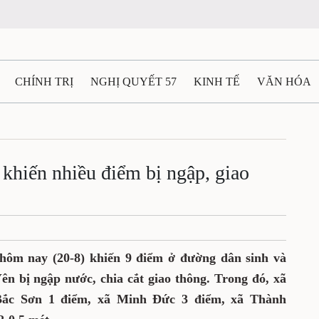
N
CHÍNH TRỊ
NGHỊ QUYẾT 57
KINH TẾ
VĂN HÓA
ẤT VÀ NGƯỜI THÁI NGUYÊN
GIAO THÔNG
Ô TÔ - X
lớn khiến nhiều điểm bị
TÀI NGUYÊN - MÔI TRƯỜNG
THỂ THAO
THÔNG TIN -
hia cắt
Ệ THÁI NGUYÊN
VIDEO
CÁC ĐỀ ÁN TRỌNG TÂM
MU
3
uồn hôm nay (20-8
) khiến 9 điểm ở đường
địa bàn TP. Phổ Yên bị ngập nước, chia cắt
ã Phúc Thuận 3 điểm, phường Bắc Sơn 1