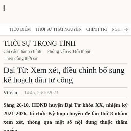
TIÊU ĐIỂM
THỜI SỰ THÁI NGUYÊN
CHÍNH TRỊ
NGHỊ QUY
THỜI SỰ TRONG TỈNH
Cải cách hành chính
Phỏng vấn & Đối thoại
Theo dòng thời sự
Đại Từ: Xem xét, điều chỉnh bổ sung
kế hoạch đầu tư công
Vi Vân
14:45, 26/10/2023
Sáng 26-10, HĐND huyện Đại Từ khóa XX, nhiệm kỳ
2021-2026, tổ chức Kỳ họp chuyên đề lần thứ 8 nhằm
xem xét, thông qua một số nội dung thuộc thẩm
quyền.