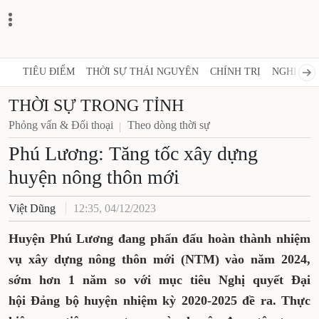
TIÊU ĐIỂM
THỜI SỰ THÁI NGUYÊN
CHÍNH TRỊ
NGHỊ 
THỜI SỰ TRONG TỈNH
Phỏng vấn & Đối thoại
Theo dòng thời sự
Phú Lương: Tăng tốc xây dựng
huyện nông thôn mới
Việt Dũng
12:35, 04/12/2023
Huyện Phú Lương đang phấn đấu hoàn thành
nhiệm vụ xây dựng nông thôn mới (NTM) vào
năm 2024, sớm hơn 1 năm so với mục tiêu
Nghị quyết Đại hội Đảng bộ huyện nhiệm kỳ