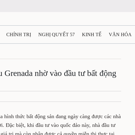
CHÍNH TRỊ
NGHỊ QUYẾT 57
KINH TẾ
VĂN HÓA
ẤT VÀ NGƯỜI THÁI NGUYÊN
GIAO THÔNG
Ô TÔ - X
TÀI NGUYÊN - MÔI TRƯỜNG
THỂ THAO
THÔNG TIN -
u Grenada nhờ vào đầu tư bất động
Ệ THÁI NGUYÊN
VIDEO
CÁC ĐỀ ÁN TRỌNG TÂM
M
a hình thức bất động sản đang ngày càng được các nhà
i. Đặc biệt, khi đầu tư vào quốc đảo này, nhà đầu tư
giá trị mà còn nhận được cả quyền miễn thị thực tại