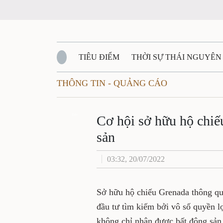
TIÊU ĐIỂM
THỜI SỰ THÁI NGUYÊN
THÔNG TIN - QUẢNG CÁO
QUỐC PHÒNG - AN NINH
BẠN ĐỌC
Đ
QUÊ HƯƠNG - ĐẤT NƯỚC
Zalo
QUỐC TẾ
Cơ hội sở hữu hộ chiế
sản
VĂN BẢN, CHÍNH SÁCH MỚI
VĂN NGH
03:32, 20/07/2022
Sở hữu hộ chiếu Grenada thông qu
đầu tư tìm kiếm bởi vô số quyền lợ
không chỉ nhận được bất động sản 