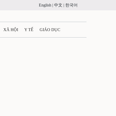
English |
中文 |
한국어
XÃ HỘI
Y TẾ
GIÁO DỤC
E MÁY
PHÁP LUẬT
 QUẢNG CÁO
ULTIMEDIA