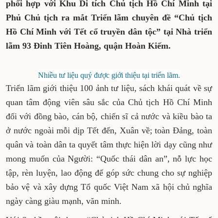
phối hợp với Khu Di tích Chủ tịch Hồ Chí Minh tại
Phủ Chủ tịch ra mắt Triển lãm chuyên đề “Chủ tịch
Hồ Chí Minh với Tết cổ truyền dân tộc” tại Nhà triển
lãm 93 Đinh Tiên Hoàng, quận Hoàn Kiếm.
Nhiều tư liệu quý được giới thiệu tại triển lãm.
Triển lãm giới thiệu 100 ảnh tư liệu, sách khái quát về sự
quan tâm động viên sâu sắc của Chủ tịch Hồ Chí Minh
đối với đồng bào, cán bộ, chiến sĩ cả nước và kiều bào ta
ở nước ngoài mỗi dịp Tết đến, Xuân về; toàn Đảng, toàn
quân và toàn dân ta quyết tâm thực hiện lời dạy cũng như
mong muốn của Người: “Quốc thái dân an”, nỗ lực học
tập, rèn luyện, lao động để góp sức chung cho sự nghiệp
bảo vệ và xây dựng Tổ quốc Việt Nam xã hội chủ nghĩa
ngày càng giàu mạnh, văn minh.