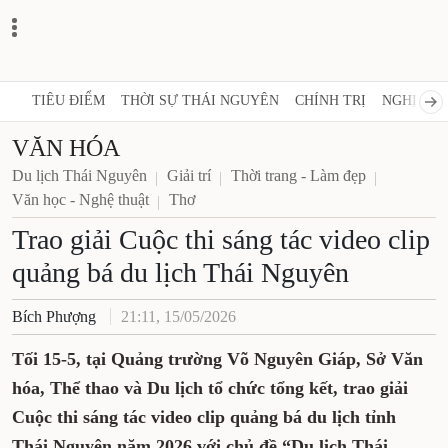
TIÊU ĐIỂM
THỜI SỰ THÁI NGUYÊN
CHÍNH TRỊ
NGHỊ QUY
VĂN HÓA
Du lịch Thái Nguyên
Giải trí
Thời trang - Làm đẹp
Văn học - Nghệ thuật
Thơ
Trao giải Cuộc thi sáng tác video clip
quảng bá du lịch Thái Nguyên
Bích Phượng
21:11, 15/05/2026
Tối 15-5, tại Quảng trường Võ Nguyên Giáp, Sở Văn
hóa, Thể thao và Du lịch tổ chức tổng kết, trao giải
Cuộc thi sáng tác video clip quảng bá du lịch tỉnh
Thái Nguyên năm 2026 với chủ đề “Du lịch Thái