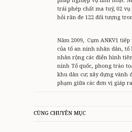
pháp nghiệp vụ linh hoạt. N
trái phép chất ma tuý, 02 vụ
hỏi răn đe 122 đối tượng tro
Năm 2009,
Cụm ANKV1 tiếp t
của tổ an ninh nhân dân, tổ 
nhân rộng các điển hình tiê
ninh Tổ quốc, phong trào to
khu dân cư; xây dựng vành đ
phạm giữa các đơn vị giáp 
CÙNG CHUYÊN MỤC