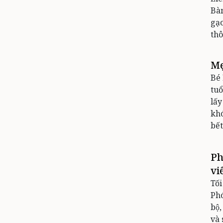
Bàn
gạo
thô
Mẹ
Bé 
tuổ
lấy
khó
bế
Ph
vi
Tố
Pho
bộ
và