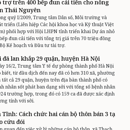
 trợ trên 400 bếp đun cải tiến cho nông
n Thái Nguyên
ng quý I/2009, Trung tâm Dân số, Môi trường và
t triển (Liên hiệp Các hội khoa học và Kỹ thuật Việt
) phối hợp với Hội LHPN tỉnh triển khai Dự án nhỏ
bếp đun cải tiến với tổng trị giá trên 70 triệu đồng
Bộ Kế hoạch và Đầu tư tài trợ.
i đã lan khắp 29 quận, huyện Hà Nội
y 16/2, Trung tâm Y tế dự phòng thành phố Hà Nội
 biết, từ đầu dịch đến nay đã có hơn 310 xã, phường
 tất cả 29 quận, huyện trên địa bàn thành phố có
h nhân sốt phát ban dạng sởi với tổng số bệnh nhân
924 trường hợp, trong đó có 159 ca đã được xác định
ng tính với sởi.
 Tĩnh: Cách chức hai cán bộ thôn bán 3 tạ
o cứu đói
n quan đến việc xử lý những cán bộ thôn, xã Thạch