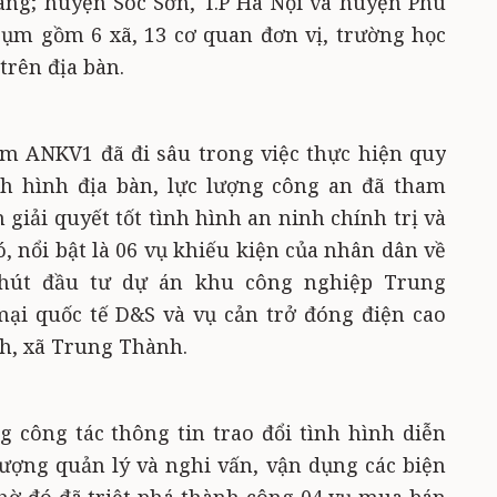
ang; huyện Sóc Sơn, T.P Hà Nội và huyện Phú
ụm gồm 6 xã, 13 cơ quan đơn vị, trường học
rên địa bàn.
m ANKV1 đã đi sâu trong việc thực hiện quy
nh hình địa bàn, lực lượng công an đã tham
giải quyết tốt tình hình an ninh chính trị và
, nổi bật là 06 vụ khiếu kiện của nhân dân về
hút đầu tư dự án khu công nghiệp Trung
ại quốc tế D&S và vụ cản trở đóng điện cao
h, xã Trung Thành.
 công tác thông tin trao đổi tình hình diễn
tượng quản lý và nghi vấn, vận dụng các biện