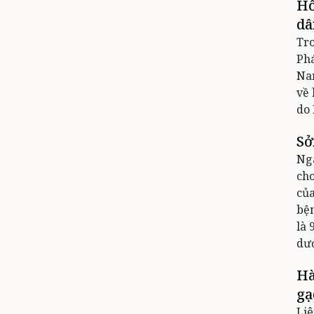
Hỗ
dâ
Tro
Phá
Nam
về 
do 
Sở
Ngà
cho
của
bện
là 
dươ
Hà
gạ
Liê