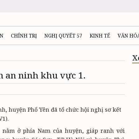
ÊN
CHÍNH TRỊ
NGHỊ QUYẾT 57
KINH TẾ
VĂN HÓ
ẤT VÀ NGƯỜI THÁI NGUYÊN
GIAO THÔNG
Ô TÔ - X
X
m an ninh khu vực 1.
TÀI NGUYÊN - MÔI TRƯỜNG
THỂ THAO
THÔNG TIN -
Ệ THÁI NGUYÊN
VIDEO
CÁC ĐỀ ÁN TRỌNG TÂM
MU
nh, huyện Phổ Yên đã tổ chức hội nghị sơ kết
1).
nằm ở phía Nam của huyện, giáp ranh với