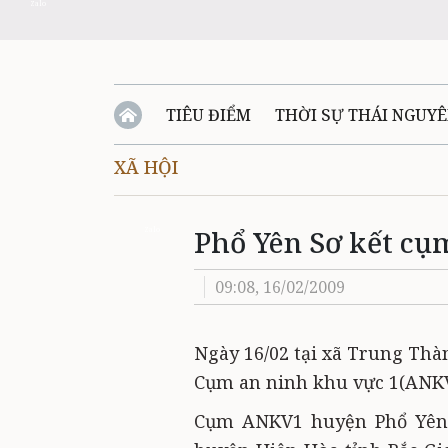
Zalo
TIÊU ĐIỂM
THỜI SỰ THÁI NGUY
XÃ HỘI
QUỐC PHÒNG - AN NINH
BẠN ĐỌC
Đ
Phổ Yên Sơ kết cụ
QUÊ HƯƠNG - ĐẤT NƯỚC
QUỐC TẾ
Zalo
09:08, 16/02/2009
VĂN BẢN, CHÍNH SÁCH MỚI
VĂN NGH
Ngày 16/02 tại xã Trung Thà
Cụm an ninh khu vực 1(ANKV
Cụm ANKV1 huyện Phổ Yên 