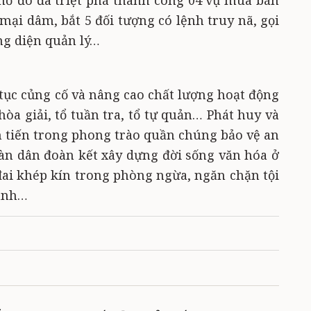
hờ đó đã triệt phá thành công 04 vụ mua bán
 mại dâm, bắt 5 đối tượng có lệnh truy nã, gọi
ng diện quản lý…
ục củng cố và nâng cao chất lượng hoạt động
hòa giải, tổ tuần tra, tổ tự quản… Phát huy và
n tiến trong phong trào quần chúng bảo vệ an
àn dân đoàn kết xây dựng đời sống văn hóa ở
ai khép kín trong phòng ngừa, ngăn chặn tội
ranh…