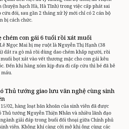
 (huyện hạch Hà, Hà Tĩnh) trong việc cấp phát sai
 cứu đói, sau gần 2 tháng xử lý mới chỉ có 2 cán bộ
n bị cách chức.
 chém con gái 6 tuổi rồi xát muối
Lê Ngọc Mai bị mẹ ruột là Nguyễn Thị Hạnh (38
i) dắt ra gò mả rồi dùng dao chém khắp người, rồi
 muối bọt xát vào vết thương mặc cho con gái kêu
c. Đến khi hàng xóm kịp đưa đi cấp cứu thì bé đã bê
t máu.
ó Thủ tướng giao lưu văn nghệ cùng sinh
ên
i 15/02, hàng loạt băn khoăn của sinh viên đã được
́ Thủ tướng Nguyễn Thiện Nhân và nhiều lãnh đạo
, ngành giải đáp trong buổi đối thoại giữa Chính phủ
 sinh viên. Không khí càng cởi mở khi ông cùng các