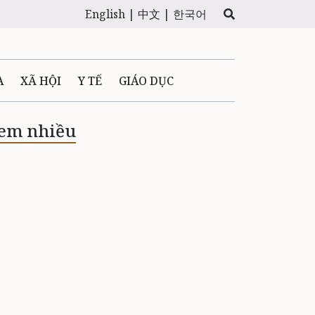
English |
中文 |
한국어
A
XÃ HỘI
Y TẾ
GIÁO DỤC
E MÁY
PHÁP LUẬT
em nhiều
 QUẢNG CÁO
LTIMEDIA