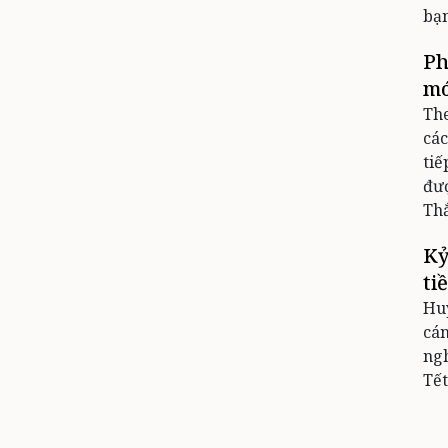
bạ
Ph
mó
Th
các
tiế
đượ
Th
Kỷ
ti
Hu
cán
ngh
Tết