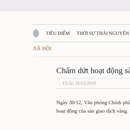
TIÊU ĐIỂM
THỜI SỰ THÁI NGUYÊ
XÃ HỘI
QUỐC PHÒNG - AN NINH
BẠN ĐỌC
Đ
Chấm dứt hoạt độn
QUÊ HƯƠNG - ĐẤT NƯỚC
QUỐC TẾ
Zalo
15:32, 31/12/2010
VĂN BẢN, CHÍNH SÁCH MỚI
VĂN NGH
Ngày 30/12, Văn phòng Chính
Thủ tướng về hoạt động của 