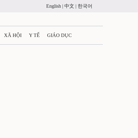
English |
中文 |
한국어
XÃ HỘI
Y TẾ
GIÁO DỤC
E MÁY
PHÁP LUẬT
 QUẢNG CÁO
LTIMEDIA