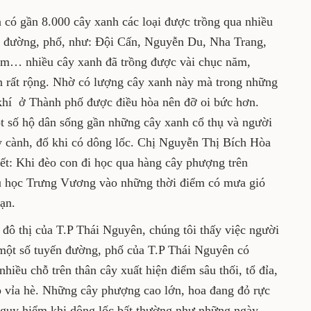
 có gần 8.000 cây xanh các loại được trồng qua nhiều
ến đường, phố, như: Đội Cấn, Nguyễn Du, Nha Trang,
m… nhiều cây xanh đã trồng được vài chục năm,
n rất rộng. Nhờ có lượng cây xanh này mà trong những
hí ở Thành phố được điều hòa nên đỡ oi bức hơn.
ột số hộ dân sống gần những cây xanh cổ thụ và người
y cành, đổ khi có dông lốc. Chị Nguyễn Thị Bích Hòa
t: Khi đèo con đi học qua hàng cây phượng trên
 học Trưng Vương vào những thời điểm có mưa gió
nạn.
 đô thị của T.P Thái Nguyên, chúng tôi thấy việc người
n một số tuyến đường, phố của T.P Thái Nguyên có
hiều chỗ trên thân cây xuất hiện điểm sâu thối, tổ đỉa,
ấp vỉa hè. Những cây phượng cao lớn, hoa đang đỏ rực
à nguy hiểm khi dông lốc bất thường như những ngày