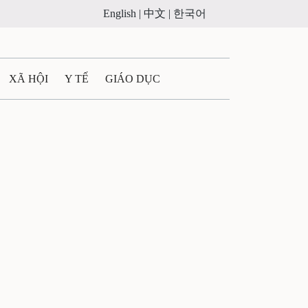
English |
中文 |
한국어
XÃ HỘI
Y TẾ
GIÁO DỤC
E MÁY
PHÁP LUẬT
 QUẢNG CÁO
ULTIMEDIA