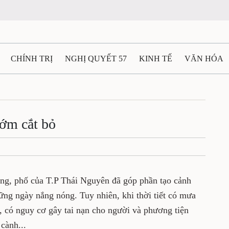
CHÍNH TRỊ
NGHỊ QUYẾT 57
KINH TẾ
VĂN HÓA
ẤT VÀ NGƯỜI THÁI NGUYÊN
GIAO THÔNG
Ô TÔ - X
TÀI NGUYÊN - MÔI TRƯỜNG
THỂ THAO
THÔNG TIN -
sớm cắt bỏ
Ệ THÁI NGUYÊN
VIDEO
CÁC ĐỀ ÁN TRỌNG TÂM
M
ờng, phố của T.P Thái Nguyên đã góp phần tạo cảnh
ững ngày nắng nóng. Tuy nhiên, khi thời tiết có mưa
a, có nguy cơ gây tai nạn cho người và phương tiện
 cành...