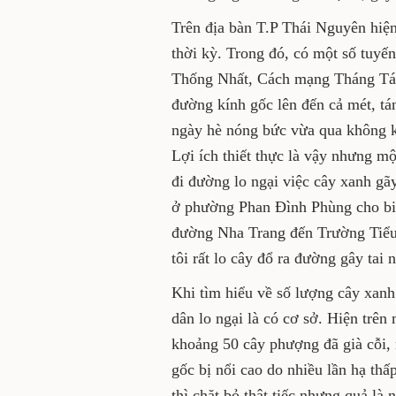
Trên địa bàn T.P Thái Nguyên hiện
thời kỳ. Trong đó, có một số tuy
Thống Nhất, Cách mạng Tháng Tá
đường kính gốc lên đến cả mét, tá
ngày hè nóng bức vừa qua không k
Lợi ích thiết thực là vậy nhưng m
đi đường lo ngại việc cây xanh gã
ở phường Phan Đình Phùng cho biế
đường Nha Trang đến Trường Tiểu
tôi rất lo cây đổ ra đường gây tai 
Khi tìm hiểu về số lượng cây xanh
dân lo ngại là có cơ sở. Hiện trê
khoảng 50 cây phượng đã già cỗi, n
gốc bị nổi cao do nhiều lần hạ th
thì chặt bỏ thật tiếc nhưng quả l