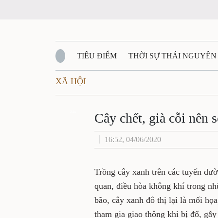
TIÊU ĐIỂM
THỜI SỰ THÁI NGUYÊN
XÃ HỘI
QUỐC PHÒNG - AN NINH
BẠN ĐỌC
Đ
QUÊ HƯƠNG - ĐẤT NƯỚC
Zalo
QUỐC TẾ
Cây chết, già cỗi nên 
16:52, 04/06/2020
VĂN BẢN, CHÍNH SÁCH MỚI
VĂN NGH
Trồng cây xanh trên các tuyến đư
quan, điều hòa không khí trong nh
bão, cây xanh đô thị lại là mối họ
tham gia giao thông khi bị đổ, gẫy