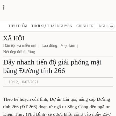
TIÊU ĐIỂM
THỜI SỰ THÁI NGUYÊN
CHÍNH TRỊ
NGHỊ QUY
XÃ HỘI
Dân tộc và miền núi
Lao động - Việc làm
Nét đẹp đời thường
Đẩy nhanh tiến độ giải phóng mặt
bằng Đường tỉnh 266
10:12, 10/07/2021
Theo kế hoạch của tỉnh, Dự án Cải tạo, nâng cấp Đường
tỉnh 266 (ĐT.266) đoạn từ ngã tư Sông Công đến ngã tư
Điềm Thụy (Phú Bình) sẽ được khởi công vào ngày 25-7