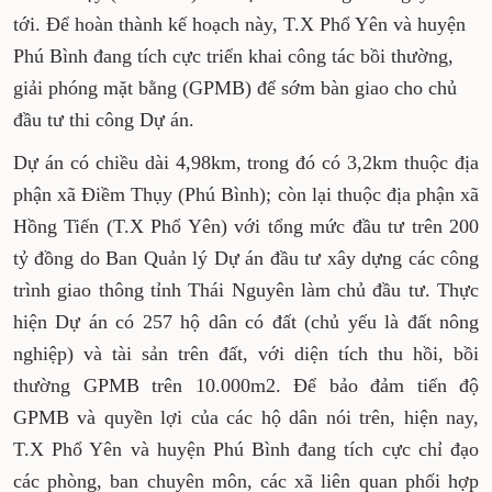
tới. Để hoàn thành kế hoạch này, T.X Phổ Yên và huyện
Phú Bình đang tích cực triển khai công tác bồi thường,
giải phóng mặt bằng (GPMB) để sớm bàn giao cho chủ
đầu tư thi công Dự án.
Dự án có chiều dài 4,98km, trong đó có 3,2km thuộc địa
phận xã Điềm Thụy (Phú Bình); còn lại thuộc địa phận xã
Hồng Tiến (T.X Phổ Yên) với tổng mức đầu tư trên 200
tỷ đồng do Ban Quản lý Dự án đầu tư xây dựng các công
trình giao thông tỉnh Thái Nguyên làm chủ đầu tư. Thực
hiện Dự án có 257 hộ dân có đất (chủ yếu là đất nông
nghiệp) và tài sản trên đất, với diện tích thu hồi, bồi
thường GPMB trên 10.000m2. Để bảo đảm tiến độ
GPMB và quyền lợi của các hộ dân nói trên, hiện nay,
T.X Phổ Yên và huyện Phú Bình đang tích cực chỉ đạo
các phòng, ban chuyên môn, các xã liên quan phối hợp