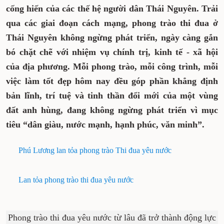
thành động lực tinh thần to lớn, hun đúc ý
chí vươn lên và khát vọng cống hiến của các
thế hệ người dân Thái Nguyên. Trải qua các
giai đoạn cách mạng, phong trào thi đua ở
Thái Nguyên không ngừng phát triển, ngày
càng gắn bó chặt chẽ với nhiệm vụ chính
trị, kinh tế - xã hội của địa phương. Mỗi
phong trào, mỗi công trình, mỗi việc làm tốt
đẹp hôm nay đều góp phần khẳng định bản
lĩnh, trí tuệ và tinh thần đổi mới của một
vùng đất anh hùng, đang không ngừng
phát triển vì mục tiêu “dân giàu, nước
mạnh, hạnh phúc, văn minh”.
Phú Lương lan tỏa phong trào Thi đua yêu nước