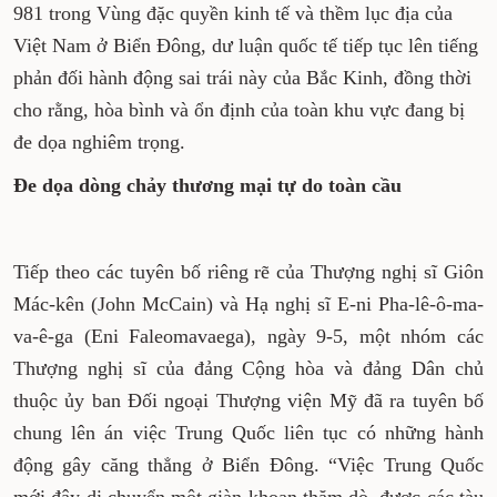
981 trong Vùng đặc quyền kinh tế và thềm lục địa của
Việt Nam ở Biển Đông, dư luận quốc tế tiếp tục lên tiếng
phản đối hành động sai trái này của Bắc Kinh, đồng thời
cho rằng, hòa bình và ổn định của toàn khu vực đang bị
đe dọa nghiêm trọng.
Đe dọa dòng chảy thương mại tự do toàn cầu
Tiếp theo các tuyên bố riêng rẽ của Thượng nghị sĩ Giôn
Mác-kên (John McCain) và Hạ nghị sĩ E-ni Pha-lê-ô-ma-
va-ê-ga (Eni Faleomavaega), ngày 9-5, một nhóm các
Thượng nghị sĩ của đảng Cộng hòa và đảng Dân chủ
thuộc ủy ban Đối ngoại Thượng viện Mỹ đã ra tuyên bố
chung lên án việc Trung Quốc liên tục có những hành
động gây căng thẳng ở Biển Đông. “Việc Trung Quốc