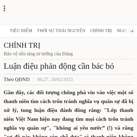
TIÊU ĐIỂM
THỜI SỰ THÁI NGUYÊN
CHÍNH TRỊ
NGHỊ QUY
CHÍNH TRỊ
Bảo vệ nền tảng tư tưởng của Đảng
Luận điệu phản động cần bác bỏ
Theo QĐND
06:27, 18/02/2023
Gần đây, các đối tượng chống phá vin vào việc một số
thanh niên tìm cách trốn tránh nghĩa vụ quân sự đã bị
xử lý, tung luận điệu đánh đồng rằng: "Lớp thanh
niên Việt Nam hiện nay đang tìm mọi cách trốn tránh
nghĩa vụ quân sự", "không ai yêu nước” (!) và rằng
"cơ đồ này không còn chỗ dựa" vì thanh niên không