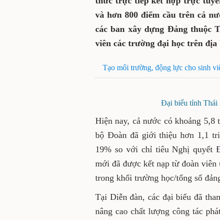
Diễn đàn được tổ chức the
kết nối điểm cầu trung tâ
trên cả nước. Tham dự tại
xây dựng Đảng thuộc Tỉnh
Sinh viên các trường đại h
Tạo môi trường, động lực cho 
Đại biểu tỉnh Thái N
Hiện nay, cả nước có khoảng 
2022, các cấp bộ Đoàn đã g
Đảng xem xét, kết nạp (vượt 
Đảng), trong đó có 668.157 
tú (đạt 95,5% chỉ tiêu). Tỷ
học/tổng số đảng viên tăng 