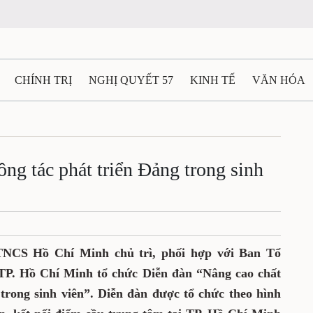
N
CHÍNH TRỊ
NGHỊ QUYẾT 57
KINH TẾ
VĂN HÓA
ẤT VÀ NGƯỜI THÁI NGUYÊN
GIAO THÔNG
Ô TÔ - X
ng công tác phát triển Đảng
TÀI NGUYÊN - MÔI TRƯỜNG
THỂ THAO
THÔNG TIN -
Ệ THÁI NGUYÊN
VIDEO
CÁC ĐỀ ÁN TRỌNG TÂM
MU
n TNCS Hồ Chí Minh chủ trì, phối hợp với
à Thành ủy TP. Hồ Chí Minh tổ chức Diễn
công tác phát triển Đảng trong sinh viên”.