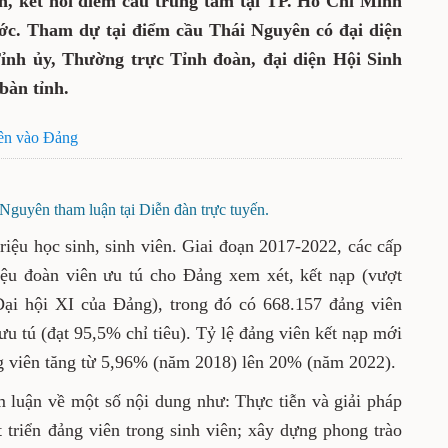
o hình thức trực tiếp kết hợp trực tuyến,
m tại TP. Hồ Chí Minh và hơn 800 điểm cầu
 điểm cầu Thái Nguyên có đại diện các ban
 ủy, Thường trực Tỉnh đoàn, đại diện Hội
ọc trên địa bàn tỉnh.
sinh viên vào Đảng
guyên tham luận tại Diễn đàn trực tuyến.
5,8 triệu học sinh, sinh viên. Giai đoạn 2017-
iới thiệu hơn 1,1 triệu đoàn viên ưu tú cho
19% so với chỉ tiêu Nghị quyết Đại hội XI của
đảng viên mới đã được kết nạp từ đoàn viên ưu
 lệ đảng viên kết nạp mới trong khối trường
từ 5,96% (năm 2018) lên 20% (năm 2022).