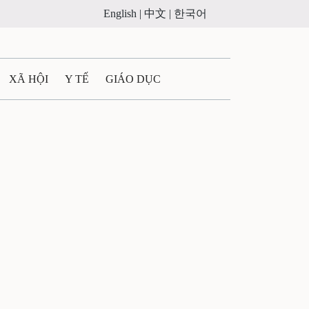
English |
中文 |
한국어
XÃ HỘI
Y TẾ
GIÁO DỤC
E MÁY
PHÁP LUẬT
 QUẢNG CÁO
LTIMEDIA