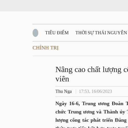
TIÊU ĐIỂM
THỜI SỰ THÁI NGUYÊ
CHÍNH TRỊ
QUỐC PHÒNG - AN NINH
BẠN ĐỌC
Đ
Nâng cao chất lượ
QUÊ HƯƠNG - ĐẤT NƯỚC
QUỐC TẾ
Zalo
trong sinh viên
VĂN BẢN, CHÍNH SÁCH MỚI
VĂN NGH
Thu Nga
17:53, 16/06/2023
Ngày 16-6, Trung ương Đoà
Ban Tổ chức Trung ương v
đàn “Nâng cao chất lượng 