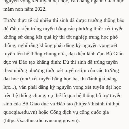
nguyện vọng xét tuyển đại học, cao đẳng ngành Giáo dục
mầm non năm 2022.
Trước thực tế có nhiều thí sinh đã được trường thông báo
đủ điều kiện trúng tuyển bằng các phương thức xét tuyển
không sử dụng kết quả kỳ thi tốt nghiệp trung học phổ
thông, nghĩ rằng không phải đăng ký nguyện vọng xét
tuyển lên hệ thống chung nữa, đại diện lãnh đạo Bộ Giáo
dục và Đào tạo khẳng định: Dù thí sinh đã trúng tuyển
theo những phương thức xét tuyển sớm của các trường
đại học (như xét tuyển bằng học bạ, thi đánh giá năng
lực...), vẫn phải đăng ký nguyện vọng xét tuyển đại học
trên hệ thống chung, cụ thể là qua hệ thống hỗ trợ tuyển
sinh của Bộ Giáo dục và Đào tạo (https://thisinh.thithpt
quocgia.edu.vn) hoặc Cổng dịch vụ công quốc gia
(https://xacthuc.dichvucong.gov.vn).