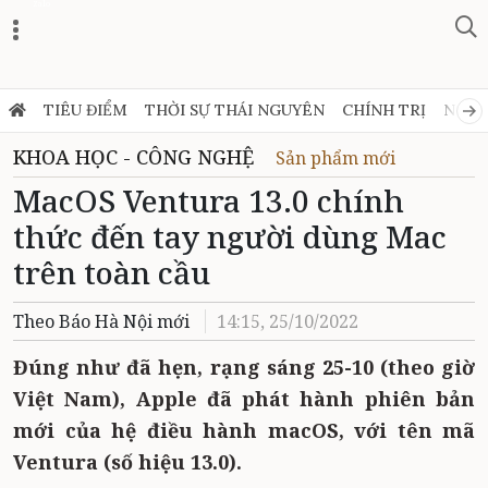
Zalo
TIÊU ĐIỂM
THỜI SỰ THÁI NGUYÊN
CHÍNH TRỊ
NGHỊ
KHOA HỌC - CÔNG NGHỆ
Sản phẩm mới
MacOS Ventura 13.0 chính
thức đến tay người dùng Mac
trên toàn cầu
Theo Báo Hà Nội mới
14:15, 25/10/2022
Đúng như đã hẹn, rạng sáng 25-10 (theo giờ
Việt Nam), Apple đã phát hành phiên bản
mới của hệ điều hành macOS, với tên mã
Ventura (số hiệu 13.0).