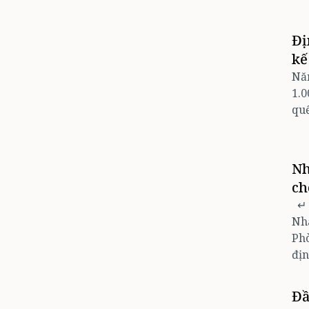
Đị
kế
Năm
1.0
qu
Nh
ch
↵
Nh
Ph
địn
Đầ