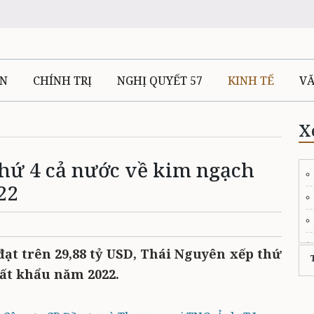
ÊN
CHÍNH TRỊ
NGHỊ QUYẾT 57
KINH TẾ
V
X
hứ 4 cả nước về kim ngạch
22
ạt trên 29,88 tỷ USD, Thái Nguyên xếp thứ
ất khẩu năm 2022.