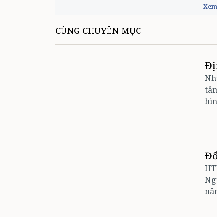
Xem 
CÙNG CHUYÊN MỤC
Đị
Nh
tâm
hìn
Đổ
HTX
Ngu
nân