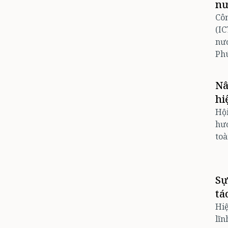
nư
Côn
(IC
nướ
Phú
Nâ
hi
Hội
hướ
toà
Sự
tá
Hiệ
lĩn