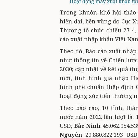
Hoạt động may xuất khẩu tại
Trong khuôn khổ hội thảo 
hiện đại, bền vững do Cục 
Thương tổ chức chiều 27-4,
cáo xuất nhập khẩu Việt Na
Theo đó, Báo cáo xuất nhập
như: thông tin về Chiến lư
2030; cập nhật về kết quả th
mới, tình hình gia nhập Hi
hình phê chuẩn Hiệp định C
hoạt động xúc tiến thương 
Theo báo cáo, 10 tỉnh, th
nước năm 2022 lần lượt là:
USD;
Bắc Ninh
45.062.954.5
Nguyên
29.880.822.193 US