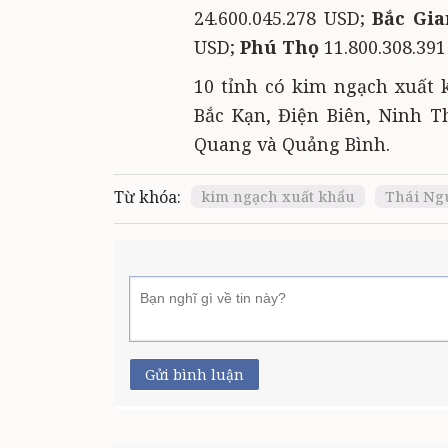
24.600.045.278 USD;
Bắc Gi
USD;
Phú Thọ
11.800.308.39
10 tỉnh có kim ngạch xuất k
Bắc Kạn, Điện Biên, Ninh 
Quang và Quảng Bình.
Từ khóa:
kim ngạch xuất khẩu
Thái Ng
Gửi bình luận