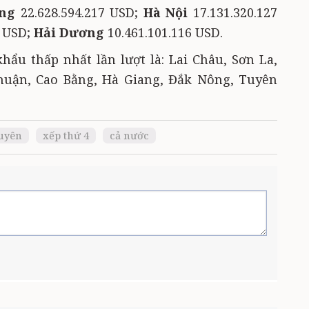
ang
22.628.594.217 USD;
Hà Nội
17.131.320.127
1 USD;
Hải Dương
10.461.101.116 USD.
k
hẩu thấp nhất lần lượt là: Lai Châu, Sơn La,
Thuận, Cao Bằng, Hà Giang, Đắk Nông, Tuyên
uyên
xếp thứ 4
cả nước