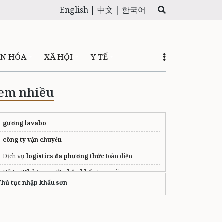
English |
中文 |
한국어
ĂN HÓA
XÃ HỘI
Y TẾ
em nhiều
gương lavabo
công ty vận chuyển
Dịch vụ
logistics đa phương thức
toàn diện
Hỗ trợ
Thủ tục xuất nhập khẩu
trọn gói
Thủ tục nhập khẩu sơn
các trường đào tạo logistics
Tư vấn định cư Canada uy tín tại TPHCM
vận chuyển hàng trung quốc việt nam