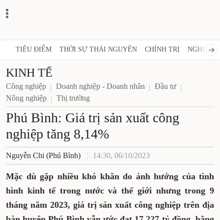
TIÊU ĐIỂM
THỜI SỰ THÁI NGUYÊN
CHÍNH TRỊ
NGHỊ QUY
KINH TẾ
Công nghiệp
Doanh nghiệp - Doanh nhân
Đầu tư
Nông nghiệp
Thị trường
Phú Bình: Giá trị sản xuất công
nghiệp tăng 8,14%
Nguyễn Chi (Phú Bình)
14:30, 06/10/2023
Mặc dù gặp nhiều khó khăn do ảnh hưởng của tình
hình kinh tế trong nước và thế giới nhưng trong 9
tháng năm 2023, giá trị sản xuất công nghiệp trên địa
bàn
huyện Phú Bình vẫn ước đạt 17.227 tỷ đồng, bằng