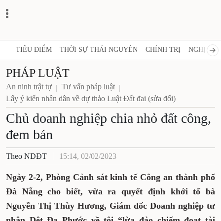
TIÊU ĐIỂM
THỜI SỰ THÁI NGUYÊN
CHÍNH TRỊ
NGHỊ QUY
PHÁP LUẬT
An ninh trật tự
Tư vấn pháp luật
Lấy ý kiến nhân dân về dự thảo Luật Đất đai (sửa đổi)
Chủ doanh nghiệp chia nhỏ đất công,
đem bán
Theo NDĐT
15:14, 02/02/2023
Ngày 2-2, Phòng Cảnh sát kinh tế Công an thành phố
Đà Nẵng cho biết, vừa ra quyết định khởi tố bà
Nguyễn Thị Thùy Hương, Giám đốc Doanh nghiệp tư
nhân Dệt Đa Phước về tội “lừa đảo chiếm đoạt tài