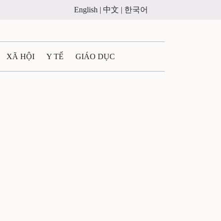
English |
中文 |
한국어
XÃ HỘI
Y TẾ
GIÁO DỤC
E MÁY
PHÁP LUẬT
 QUẢNG CÁO
ULTIMEDIA