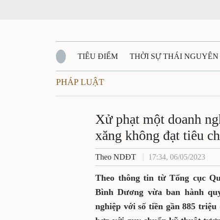
TIÊU ĐIỂM
THỜI SỰ THÁI NGUYÊN
PHÁP LUẬT
QUỐC PHÒNG - AN NINH
BẠN ĐỌC
Đ
QUÊ HƯƠNG - ĐẤT NƯỚC
Zalo
QUỐC TẾ
Xử phạt một doanh ngh
xăng không đạt tiêu c
VĂN BẢN, CHÍNH SÁCH MỚI
VĂN NGH
Theo NDĐT
17:34, 06/05/2023
Theo thông tin từ Tổng cục Qu
Bình Dương vừa ban hành quy
nghiệp với số tiền gần 885 triệ