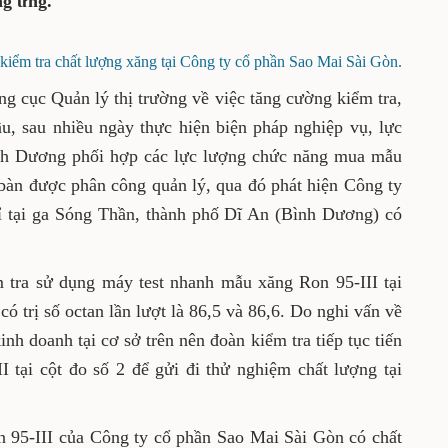
ng ứng.
iểm tra chất lượng xăng tại Công ty cổ phần Sao Mai Sài Gòn.
ng cục Quản lý thị trường về việc tăng cường kiểm tra,
ầu
,
sau nhiều ngày thực hiện biện pháp nghiệp vụ, lực
ình Dương phối hợp các lực lượng chức năng mua mẫu
a bàn được phân công quản lý, qua đó phát hiện Công ty
ỉ tại ga Sóng Thần, thành phố Dĩ An (Bình Dương) có
m tra sử dụng máy test nhanh mẫu xăng Ron 95-III tại
 có trị số octan lần lượt là 86,5 và 86,6. Do nghi vấn về
nh doanh tại cơ sở trên nên đoàn kiểm tra tiếp tục tiến
 tại cột đo số 2 để gửi đi thử nghiệm chất lượng tại
 95-III của Công ty cổ phần Sao Mai Sài Gòn có chất