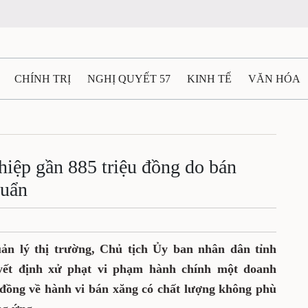
CHÍNH TRỊ
NGHỊ QUYẾT 57
KINH TẾ
VĂN HÓA
ẤT VÀ NGƯỜI THÁI NGUYÊN
GIAO THÔNG
Ô TÔ - X
TÀI NGUYÊN - MÔI TRƯỜNG
THỂ THAO
THÔNG TIN -
iệp gần 885 triệu đồng do bán
huẩn
Ệ THÁI NGUYÊN
VIDEO
CÁC ĐỀ ÁN TRỌNG TÂM
M
ản lý thị trường, Chủ tịch Ủy ban nhân dân tỉnh
ết định xử phạt vi phạm hành chính một doanh
u đồng về hành vi bán xăng có chất lượng không phù