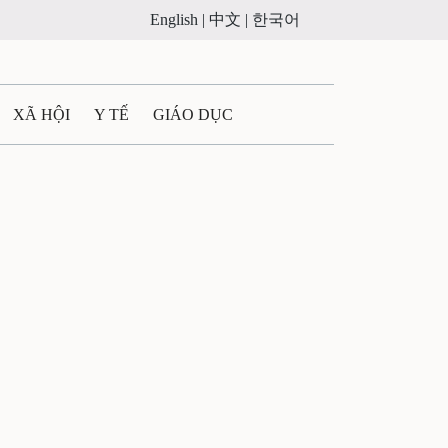
English |
中文 |
한국어
XÃ HỘI
Y TẾ
GIÁO DỤC
E MÁY
PHÁP LUẬT
- QUẢNG CÁO
ULTIMEDIA