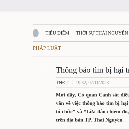
TIÊU ĐIỂM
THỜI SỰ THÁI NGUYÊN
PHÁP LUẬT
QUỐC PHÒNG - AN NINH
BẠN ĐỌC
Đ
Thông báo tìm bị hại t
QUÊ HƯƠNG - ĐẤT NƯỚC
QUỐC TẾ
Zalo
TNĐT
19:32, 07/11/2023
VĂN BẢN, CHÍNH SÁCH MỚI
VĂN NGHỆ
Mới đây, Cơ quan Cảnh sát điề
văn về việc thông báo tìm bị hại
tổ chức” và “Lừa đảo chiếm đoạ
trên địa bàn TP. Thái Nguyên.