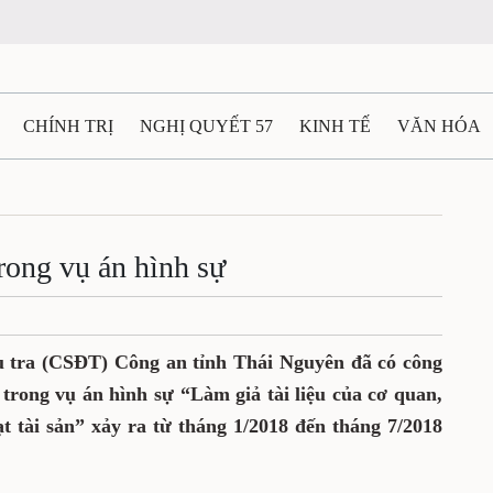
CHÍNH TRỊ
NGHỊ QUYẾT 57
KINH TẾ
VĂN HÓA
ẤT VÀ NGƯỜI THÁI NGUYÊN
GIAO THÔNG
Ô TÔ - X
rong vụ án hình sự
TÀI NGUYÊN - MÔI TRƯỜNG
THỂ THAO
THÔNG TIN 
 THÁI NGUYÊN
VIDEO
CÁC ĐỀ ÁN TRỌNG TÂM
M
u tra (CSĐT) Công an tỉnh Thái Nguyên đã có công
 trong vụ án hình sự “Làm giả tài liệu của cơ quan,
t tài sản” xảy ra từ tháng 1/2018 đến tháng 7/2018