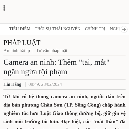
TIÊU ĐIỂM
THỜI SỰ THÁI NGUYÊN
CHÍNH TRỊ
NGHỊ QUY
PHÁP LUẬT
An ninh trật tự
Tư vấn pháp luật
Camera an ninh: Thêm "tai, mắt"
ngăn ngừa tội phạm
Hải Hằng
08:49, 28/02/2024
Từ khi có hệ thống camera an ninh, người dân trên
địa bàn phường Châu Sơn (TP. Sông Công) chấp hành
nghiêm túc hơn Luật Giao thông đường bộ, giữ gìn vệ
sinh môi trường tốt hơn. Đặc biệt, các "mắt thần" đã