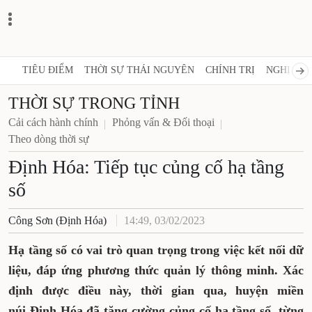
TIÊU ĐIỂM
THỜI SỰ THÁI NGUYÊN
CHÍNH TRỊ
NGHỊ QUY
THỜI SỰ TRONG TỈNH
Cải cách hành chính
Phỏng vấn & Đối thoại
Theo dòng thời sự
Định Hóa: Tiếp tục củng cố hạ tầng
số
Công Sơn (Định Hóa)
14:49, 03/02/2023
Hạ tầng số có vai trò quan trọng trong việc kết nối dữ
liệu, đáp ứng phương thức quản lý thông minh. Xác
định được điều này, thời gian qua, huyện miền
núi Định Hóa đã tăng cường củng cố hạ tầng số, từng