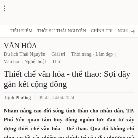
TIÊU ĐIỂM
THỜI SỰ THÁI NGUYÊN
CHÍNH TRỊ
NGHỊ QUY
VĂN HÓA
Du lịch Thái Nguyên
Giải trí
Thời trang - Làm đẹp
Văn học - Nghệ thuật
Thơ
Thiết chế văn hóa - thể thao: Sợi dây
gắn kết cộng đồng
Trịnh Phương
09:42, 24/04/2024
Nhằm nâng cao đời sống tinh thần cho nhân dân, TP.
Phổ Yên quan tâm huy động nguồn lực đầu tư xây
dựng thiết chế văn hóa - thể thao. Qua đó không chỉ
phục vụ tốt các nhiệm vụ chính trị của địa phương mà