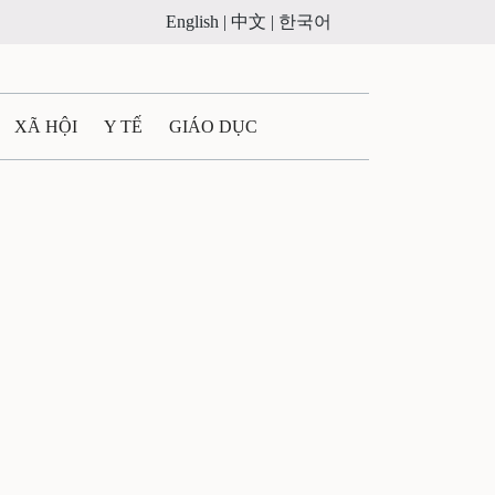
English |
中文 |
한국어
XÃ HỘI
Y TẾ
GIÁO DỤC
E MÁY
PHÁP LUẬT
 QUẢNG CÁO
ULTIMEDIA