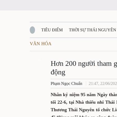
TIÊU ĐIỂM
THỜI SỰ THÁI NGUYÊN
VĂN HÓA
QUỐC PHÒNG - AN NINH
BẠN ĐỌC
Đ
QUÊ HƯƠNG - ĐẤT NƯỚC
Zalo
QUỐC TẾ
Hơn 200 người tham gi
động
VĂN BẢN, CHÍNH SÁCH MỚI
VĂN NGH
Phạm Ngọc Chuẩn
21:47, 22/06/20
Nhân kỷ niệm 95 năm Ngày thành
tối 22-6, tại Nhà thiếu nhi Th
Thương Thái Nguyên tổ chức Liê