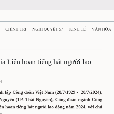
CHÍNH TRỊ
NGHỊ QUYẾT 57
KINH TẾ
VĂN HÓA
ẤT VÀ NGƯỜI THÁI NGUYÊN
GIAO THÔNG
Ô TÔ - X
TÀI NGUYÊN - MÔI TRƯỜNG
THỂ THAO
THÔNG TIN -
a Liên hoan tiếng hát người lao
Ệ THÁI NGUYÊN
VIDEO
CÁC ĐỀ ÁN TRỌNG TÂM
M
24
 lập Công đoàn Việt Nam (28/7/1929 - 28/7/2024),
ái Nguyên (TP. Thái Nguyên), Công đoàn ngành Công
n hoan tiếng hát người lao động năm 2024, với chủ