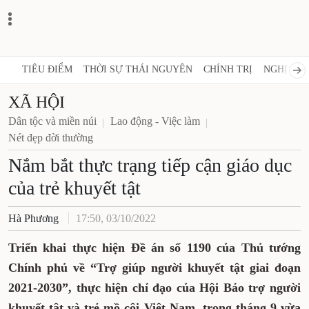
TIÊU ĐIỂM
THỜI SỰ THÁI NGUYÊN
CHÍNH TRỊ
NGHỊ QUY
XÃ HỘI
Dân tộc và miền núi
Lao động - Việc làm
Nét đẹp đời thường
Nắm bắt thực trạng tiếp cận giáo dục
của trẻ khuyết tật
Hà Phương
17:50, 03/10/2022
Triển khai thực hiện Đề án số 1190 của Thủ tướng
Chính phủ về “Trợ giúp người khuyết tật giai đoạn
2021-2030”, thực hiện chỉ đạo của Hội Bảo trợ người
khuyết tật và trẻ mồ côi Việt Nam, trong tháng 9 vừa