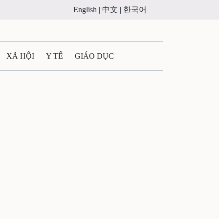
English |
中文 |
한국어
XÃ HỘI
Y TẾ
GIÁO DỤC
E MÁY
PHÁP LUẬT
 QUẢNG CÁO
LTIMEDIA