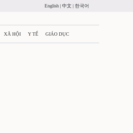
English |
中文 |
한국어
XÃ HỘI
Y TẾ
GIÁO DỤC
E MÁY
PHÁP LUẬT
 QUẢNG CÁO
ULTIMEDIA