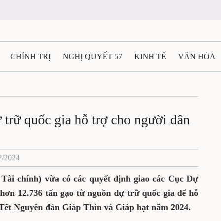
CHÍNH TRỊ
NGHỊ QUYẾT 57
KINH TẾ
VĂN HÓA
ẤT VÀ NGƯỜI THÁI NGUYÊN
GIAO THÔNG
Ô TÔ - X
TÀI NGUYÊN - MÔI TRƯỜNG
THỂ THAO
THÔNG TIN -
 trữ quốc gia hỗ trợ cho người dân
Ệ THÁI NGUYÊN
VIDEO
CÁC ĐỀ ÁN TRỌNG TÂM
M
2/2024
Tài chính) vừa có các quyết định giao các Cục Dự
hơn 12.736 tấn gạo từ nguồn dự trữ quốc gia để hỗ
 Tết Nguyên đán Giáp Thìn và Giáp hạt năm 2024.