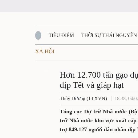
TIÊU ĐIỂM
THỜI SỰ THÁI NGUYÊN
XÃ HỘI
QUỐC PHÒNG - AN NINH
BẠN ĐỌC
Đ
QUÊ HƯƠNG - ĐẤT NƯỚC
Zalo
QUỐC TẾ
Hơn 12.700 tấn gạo dự
dịp Tết và giáp hạt
VĂN BẢN, CHÍNH SÁCH MỚI
VĂN NGH
Thùy Dương (TTXVN)
18:38, 04/0
Tổng cục Dự trữ Nhà nước (Bộ 
trữ Nhà nước khu vực xuất cấp 
trợ 849.127 người dân nhân dịp