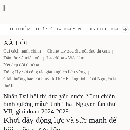
TIÊU ĐIỂM
THỜI SỰ THÁI NGUYÊN
CHÍNH TRỊ
NGHỊ QUY
XÃ HỘI
Cải cách hành chính
Chung tay xoa dịu nỗi đau da cam
Dân tộc và miền núi
Lao động - Việc làm
Nét đẹp đời thường
Đồng Hỷ với công tác giảm nghèo bền vững
Giải thưởng báo chí Huỳnh Thúc Kháng tỉnh Thái Nguyên lần
thứ II
Nhân Đại hội thi đua yêu nước “Cựu chiến
binh gương mẫu” tỉnh Thái Nguyên lần thứ
VII, giai đoạn 2024-2029:
Khơi dậy động lực và sức mạnh để
hội viên vươn lên