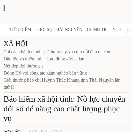
TIÊU ĐIỂM
THỜI SỰ THÁI NGUYÊN
CHÍNH TRỊ
NGHỊ QUY
XÃ HỘI
Cải cách hành chính
Chung tay xoa dịu nỗi đau da cam
Dân tộc và miền núi
Lao động - Việc làm
Nét đẹp đời thường
Đồng Hỷ với công tác giảm nghèo bền vững
Giải thưởng báo chí Huỳnh Thúc Kháng tỉnh Thái Nguyên lần
thứ II
Bảo hiểm xã hội tỉnh: Nỗ lực chuyển
đổi số để nâng cao chất lượng phục
vụ
Sơn Lâm
16:35, 06/11/2024