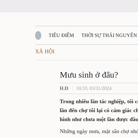
TIÊU ĐIỂM
THỜI SỰ THÁI NGUYÊN
XÃ HỘI
QUỐC PHÒNG - AN NINH
BẠN ĐỌC
Đ
QUÊ HƯƠNG - ĐẤT NƯỚC
Zalo
QUỐC TẾ
Mưu sinh ở đâu?
H.Đ
10:33, 03/11/2024
VĂN BẢN, CHÍNH SÁCH MỚI
VĂN NGH
Trong nhiều lần tác nghiệp, tôi 
lần đến chợ tôi lại có cảm giác
hình như chưa một lần được đầu
Những ngày mưa, mặt sân chợ nhớp n