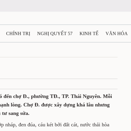
CHÍNH TRỊ
NGHỊ QUYẾT 57
KINH TẾ
VĂN HÓA
ẤT VÀ NGƯỜI THÁI NGUYÊN
GIAO THÔNG
Ô TÔ - X
TÀI NGUYÊN - MÔI TRƯỜNG
THỂ THAO
THÔNG TIN -
Ệ THÁI NGUYÊN
VIDEO
CÁC ĐỀ ÁN TRỌNG TÂM
M
có đến chợ Đ., phường TĐ., TP. Thái Nguyên. Mỗi
 chạnh lòng. Chợ Đ. được xây dựng khá lâu nhưng
 tư sang sửa.
háp, đen đúa, cáu két bởi đất cát, nước thải hòa