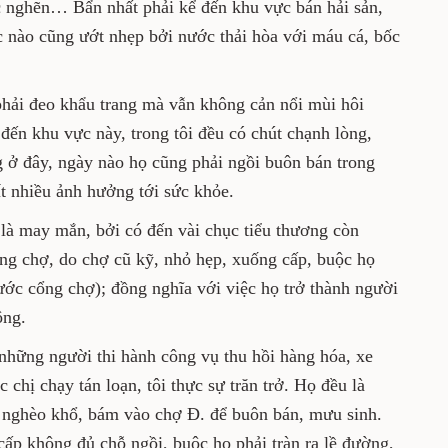
c nghẽn… Bẩn nhất phải kể đến khu vực bán hải sản,
ào cũng ướt nhẹp bởi nước thải hòa với máu cá, bốc
phải đeo khẩu trang mà vẫn không cản nổi mùi hôi
, đến khu vực này, trong tôi đều có chút chạnh lòng,
ở đây, ngày nào họ cũng phải ngồi buôn bán trong
 nhiều ảnh hưởng tới sức khỏe.
̀ may mắn, bởi có đến vài chục tiểu thương còn
ng chợ, do chợ cũ kỹ, nhỏ hẹp, xuống cấp, buộc họ
trước cổng chợ); đồng nghĩa với việc họ trở thành người
ông.
những người thi hành công vụ thu hồi hàng hóa, xe
 chị chạy tán loạn, tôi thực sự trăn trở. Họ đều là
 nghèo khổ, bám vào chợ Đ. để buôn bán, mưu sinh.
ấp không đủ chỗ ngồi, buộc họ phải tràn ra lề đường,