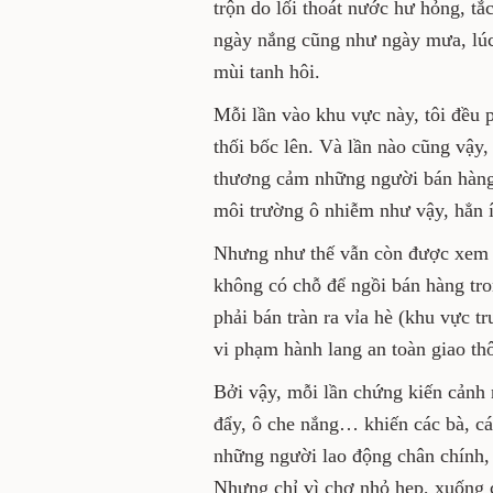
trộn do lối thoát nước hư hỏng, tắ
ngày nắng cũng như ngày mưa, lúc n
mùi tanh hôi.
Mỗi lần vào khu vực này, tôi đều 
thối bốc lên. Và lần nào cũng vậy
thương cảm những người bán hàng 
môi trường ô nhiễm như vậy, hẳn ít
Nhưng như thế vẫn còn được xem la
không có chỗ để ngồi bán hàng tro
phải bán tràn ra vỉa hè (khu vực 
vi phạm hành lang an toàn giao th
Bởi vậy, mỗi lần chứng kiến cảnh 
đẩy, ô che nắng… khiến các bà, các
những người lao động chân chính,
Nhưng chỉ vì chợ nhỏ hẹp, xuống c