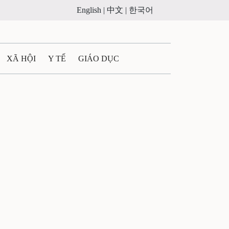
English |
中文 |
한국어
XÃ HỘI
Y TẾ
GIÁO DỤC
E MÁY
PHÁP LUẬT
 QUẢNG CÁO
ULTIMEDIA