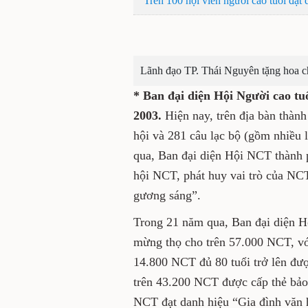
Trên 100 hội viên người cao tuổi đạt 
Lãnh đạo TP. Thái Nguyên tặng hoa c
* Ban đại diện Hội Người cao t
2003.
Hiện nay, trên địa bàn thàn
hội và 281 câu lạc bộ (gồm nhiều l
qua, Ban đại diện Hội NCT thành p
hội NCT, phát huy vai trò của NCT
gương sáng”.
Trong 21 năm qua, Ban đại diện H
mừng thọ cho trên 57.000 NCT, với
14.800 NCT đủ 80 tuổi trở lên đượ
trên 43.200 NCT được cấp thẻ bảo
NCT đạt danh hiệu “Gia đình văn 