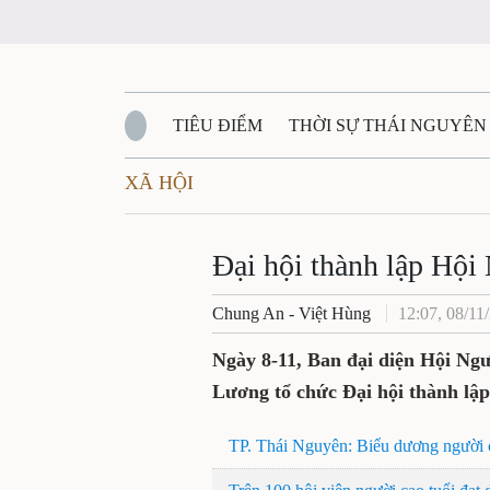
TIÊU ĐIỂM
THỜI SỰ THÁI NGUYÊN
XÃ HỘI
QUỐC PHÒNG - AN NINH
BẠN ĐỌC
Đ
QUÊ HƯƠNG - ĐẤT NƯỚC
Zalo
QUỐC TẾ
Đại hội thành lập Hội
Chung An - Việt Hùng
12:07, 08/11
VĂN BẢN, CHÍNH SÁCH MỚI
VĂN NGH
Ngày 8-11, Ban đại diện Hội Ng
Lương tổ chức Đại hội thành lập
TP. Thái Nguyên: Biểu dương người ca