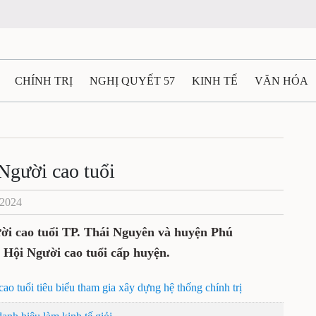
CHÍNH TRỊ
NGHỊ QUYẾT 57
KINH TẾ
VĂN HÓA
ẤT VÀ NGƯỜI THÁI NGUYÊN
GIAO THÔNG
Ô TÔ - X
TÀI NGUYÊN - MÔI TRƯỜNG
THỂ THAO
THÔNG TIN -
 Người cao tuổi
/2024
Ệ THÁI NGUYÊN
VIDEO
CÁC ĐỀ ÁN TRỌNG TÂM
M
ười cao tuổi TP. Thái Nguyên và huyện Phú
 Hội Người cao tuổi cấp huyện.
o tuổi tiêu biểu tham gia xây dựng hệ thống chính trị