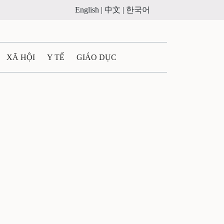
English |
中文 |
한국어
XÃ HỘI
Y TẾ
GIÁO DỤC
E MÁY
PHÁP LUẬT
 QUẢNG CÁO
ULTIMEDIA