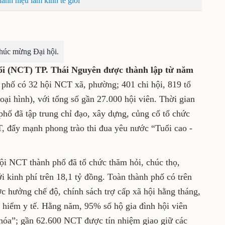
danh hiệu làm kinh tế giỏi
húc mừng Đại hội.
uổi (NCT) TP. Thái Nguyên được thành lập từ năm
h phố có 32 hội NCT xã, phường; 401 chi hội, 819 tổ
oại hình), với tổng số gần 27.000 hội viên. Thời gian
hố đã tập trung chỉ đạo, xây dựng, củng cố tổ chức
, đẩy mạnh phong trào thi đua yêu nước “Tuổi cao -
ội NCT thành phố đã tổ chức thăm hỏi, chúc thọ,
 kinh phí trên 18,1 tỷ đồng. Toàn thành phố có trên
c hưởng chế độ, chính sách trợ cấp xã hội hằng tháng,
 hiểm y tế. Hằng năm, 95% số hộ gia đình hội viên
hóa”; gần 62.600 NCT được tín nhiệm giao giữ các