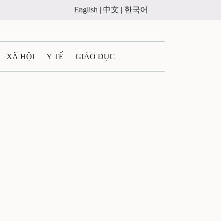
English |
中文 |
한국어
XÃ HỘI
Y TẾ
GIÁO DỤC
E MÁY
PHÁP LUẬT
 QUẢNG CÁO
ULTIMEDIA