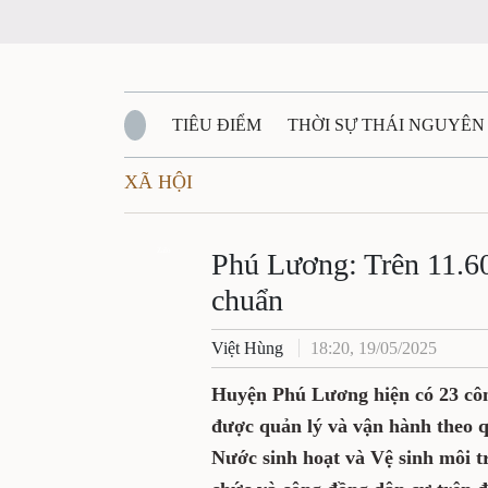
TIÊU ĐIỂM
THỜI SỰ THÁI NGUYÊN
XÃ HỘI
QUỐC PHÒNG - AN NINH
BẠN ĐỌC
Đ
QUÊ HƯƠNG - ĐẤT NƯỚC
Zalo
QUỐC TẾ
Phú Lương: Trên 11.6
chuẩn
VĂN BẢN, CHÍNH SÁCH MỚI
VĂN NGH
Việt Hùng
18:20, 19/05/2025
Huyện Phú Lương hiện có 23 công
được quản lý và vận hành theo q
Nước sinh hoạt và Vệ sinh môi tr