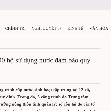
CHÍNH TRỊ
NGHỊ QUYẾT 57
KINH TẾ
VĂN HÓA
ẤT VÀ NGƯỜI THÁI NGUYÊN
GIAO THÔNG
Ô TÔ - X
TÀI NGUYÊN - MÔI TRƯỜNG
THỂ THAO
THÔNG TIN -
00 hộ sử dụng nước đảm bảo quy
Ệ THÁI NGUYÊN
VIDEO
CÁC ĐỀ ÁN TRỌNG TÂM
M
 trình cấp nước sinh hoạt tập trung tại 12 xã,
uy định. Trong đó, 3 công trình do Trung tâm
ường nông thôn tỉnh quản lý; số còn lại do các tổ