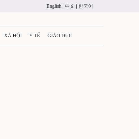
English |
中文 |
한국어
XÃ HỘI
Y TẾ
GIÁO DỤC
E MÁY
PHÁP LUẬT
 QUẢNG CÁO
ULTIMEDIA