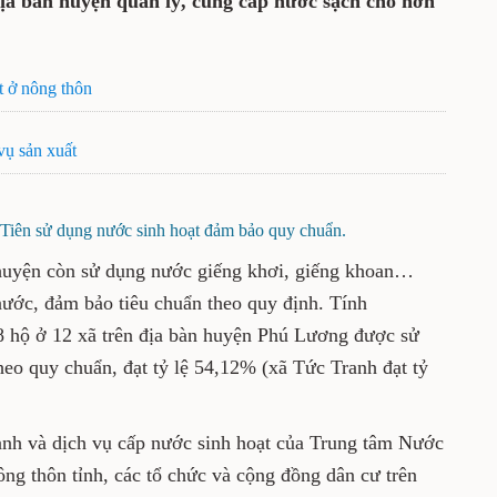
ịa bàn huyện quản lý, cung cấp nước sạch cho hơn
t ở nông thôn
vụ sản xuất
 Tiên sử dụng nước sinh hoạt đảm bảo quy chuẩn.
n huyện còn sử dụng nước giếng khơi, giếng khoan…
nước, đảm bảo tiêu chuẩn theo quy định. Tính
8 hộ ở 12 xã trên địa bàn huyện Phú Lương được sử
heo quy chuẩn, đạt tỷ lệ 54,12% (xã Tức Tranh đạt tỷ
ành và dịch vụ cấp nước sinh hoạt của Trung tâm Nước
ông thôn tỉnh, các tổ chức và cộng đồng dân cư trên