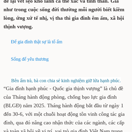
để lại vết sẹo khó lành cả thể xác và tinh thần. Giá
như trong cuộc sống đời thường mỗi người biết kiềm
lòng, ứng xử tế nhị, vị tha thì gia đình êm ấm, xã hội
thịnh vượng.
Để gia đình thật sự là tổ ấm
Sống để yêu thương
Bên ấm trà, bà con chia sẻ kinh nghiệm giữ lửa hạnh phúc.
“Gia đình hạnh phúc - Quốc gia thịnh vượng” là chủ đề
của Tháng hành động phòng, chống bạo lực gia đình
(BLGĐ) năm 2025. Tháng hành động bắt đầu từ ngày 1
đến 30-6, với một chuỗi hoạt động tôn vinh công tác gia
đình, qua đó nâng cao nhận thức của các ngành, các cấp
và toàn xã hội về vị trí, vai trò gia đình Việt Nam trong