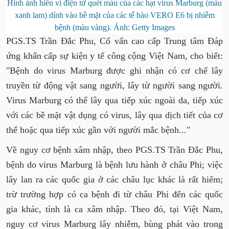
Hình ảnh hiển vi điện tử quét màu của các hạt virus Marburg (màu
xanh lam) dính vào bề mặt của các tế bào VERO E6 bị nhiễm
bệnh (màu vàng). Ảnh: Getty Images
PGS.TS Trần Đắc Phu, Cố vấn cao cấp Trung tâm Đáp
ứng khẩn cấp sự kiện y tế công cộng Việt Nam, cho biết:
"Bệnh do virus Marburg được ghi nhận có cơ chế lây
truyền từ động vật sang người, lây từ người sang người.
Virus Marburg có thể lây qua tiếp xúc ngoài da, tiếp xúc
với các bề mặt vật dụng có virus, lây qua dịch tiết của cơ
thể hoặc qua tiếp xúc gần với người mắc bệnh..."
Về nguy cơ bệnh xâm nhập, theo PGS.TS Trần Đắc Phu,
bệnh do virus Marburg là bệnh lưu hành ở châu Phi; việc
lây lan ra các quốc gia ở các châu lục khác là rất hiếm;
trừ trường hợp có ca bệnh đi từ châu Phi đến các quốc
gia khác, tính là ca xâm nhập. Theo đó, tại Việt Nam,
nguy cơ virus Marburg lây nhiễm, bùng phát vào trong