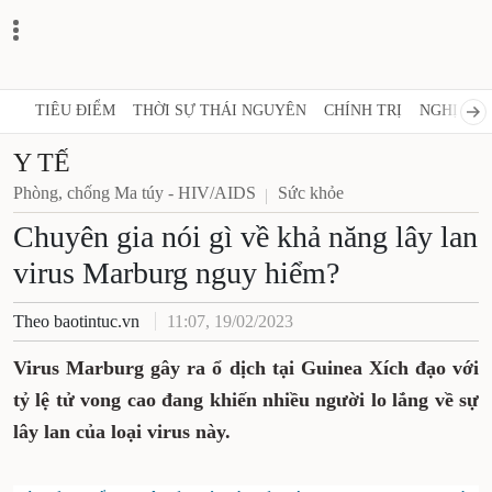
TIÊU ĐIỂM
THỜI SỰ THÁI NGUYÊN
CHÍNH TRỊ
NGHỊ QUY
Y TẾ
Phòng, chống Ma túy - HIV/AIDS
Sức khỏe
Chuyên gia nói gì về khả năng lây lan
virus Marburg nguy hiểm?
Theo baotintuc.vn
11:07, 19/02/2023
Virus Marburg gây ra ổ dịch tại Guinea Xích đạo với
tỷ lệ tử vong cao đang khiến nhiều người lo lắng về sự
lây lan của loại virus này.