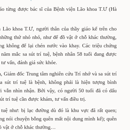
iáo từng được bác sĩ của Bệnh viện Lão khoa T.Ư (Hà
n Lão khoa T.Ư, người thân của thầy giáo kể trên cho
những thứ nhỏ nhỏ, như để đồ vật ở chỗ khác thường,
g không để lại chén nước vào khay. Các triệu chứng
 năm mắc sa sút trí tuệ, bệnh nhân 58 tuổi đang được
 tư vấn, đánh giá sức khỏe.
Giám đốc Trung tâm nghiên cứu Trí nhớ và sa sút trí
 sút trí tuệ là bệnh, không phải là hiện tượng bình
i vẫn nhìn nhận. Bởi vậy, có người 50 tuổi đã có dấu
út trí tuệ cần được khám, tư vấn điều trị.
í tuệ như: bị lạc đường dù đó là khu vực đã rất quen;
ng nói chuyện bỗng quên mất nội dung mình kể); quên
đồ vật ở chỗ khác thường…