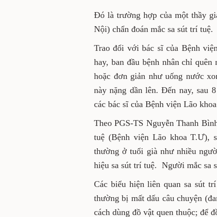
Đó là trường hợp của một thầy g
Nội) chẩn đoán mắc sa sút trí tuệ.
Trao đổi với bác sĩ của Bệnh việ
hay, ban đầu bệnh nhân chỉ quên 
hoặc đơn giản như uống nước xon
này nặng dần lên. Đến nay, sau 8
các bác sĩ của Bệnh viện Lão khoa
Theo PGS-TS Nguyễn Thanh Bình, 
tuệ (Bệnh viện Lão khoa T.Ư), sa
thường ở tuổi già như nhiều ngườ
hiệu sa sút trí tuệ. Người mắc sa s
Các biểu hiện liên quan sa sút tr
thường bị mất dấu câu chuyện (đa
cách dùng đồ vật quen thuộc; để 