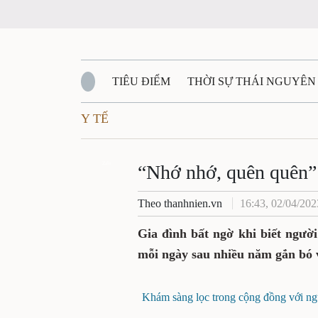
TIÊU ĐIỂM
THỜI SỰ THÁI NGUYÊN
Y TẾ
QUỐC PHÒNG - AN NINH
BẠN ĐỌC
Đ
QUÊ HƯƠNG - ĐẤT NƯỚC
Zalo
QUỐC TẾ
“Nhớ nhớ, quên quên” c
Theo thanhnien.vn
16:43, 02/04/202
VĂN BẢN, CHÍNH SÁCH MỚI
VĂN NGH
Gia đình bất ngờ khi biết ngườ
mỗi ngày sau nhiều năm gắn bó v
Khám sàng lọc trong cộng đồng với ngườ