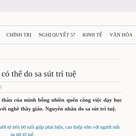
CHÍNH TRỊ
NGHỊ QUYẾT 57
KINH TẾ
VĂN HÓA
ẤT VÀ NGƯỜI THÁI NGUYÊN
GIAO THÔNG
Ô TÔ - X
TÀI NGUYÊN - MÔI TRƯỜNG
THỂ THAO
THÔNG TIN -
ó thể do sa sút trí tuệ
3
Ệ THÁI NGUYÊN
VIDEO
CÁC ĐỀ ÁN TRỌNG TÂM
M
i thân của mình bỗng nhiên quên công việc dạy học
ới nghề thầy giáo. Nguyên nhân do sa sút trí tuệ.
i từ trên 60 tuổi giúp phát hiện, can thiệp sớm với người mắc
sa sút trí tuệ.