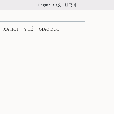
English |
中文 |
한국어
XÃ HỘI
Y TẾ
GIÁO DỤC
E MÁY
PHÁP LUẬT
 QUẢNG CÁO
ULTIMEDIA