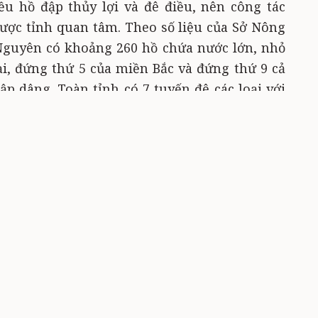
ều hồ đập thủy lợi và đê điều, nên công tác
ược tỉnh quan tâm. Theo số liệu của Sở Nông
Nguyên có khoảng 260 hồ chứa nước lớn, nhỏ
ại, đứng thứ 5 của miền Bắc và đứng thứ 9 cả
ập dâng. Toàn tỉnh có 7 tuyến đê các loại với
 nằm tại 3 địa phương là TP. Thái Nguyên, TP.
nh thủy lợi, từ sớm, tỉnh đã chỉ đạo Công ty
 Thái Nguyên (đơn vị quản lý 40 hồ đập lớn)
nh thực hiện nghiêm quy trình vận hành, đảm
p để chủ động phòng lũ trong mùa mưa bão
ng trình "đại thủy nông" hồ Núi Cốc đã có
úng quy trình được Bộ Nông nghiệp và PTNT
ng chống thiên tai và Tìm kiếm cứu nạn các
 Núi Cốc đang chủ động phương án 4 tại chỗ,