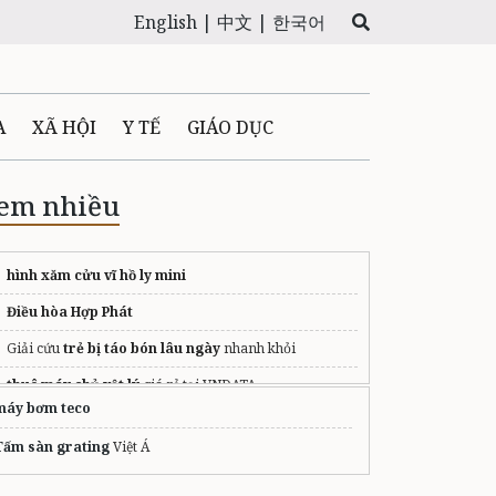
English |
中文 |
한국어
A
XÃ HỘI
Y TẾ
GIÁO DỤC
E MÁY
PHÁP LUẬT
em nhiều
 QUẢNG CÁO
hình xăm cửu vĩ hồ ly mini
Điều hòa Hợp Phát
LTIMEDIA
Giải cứu
trẻ bị táo bón lâu ngày
nhanh khỏi
thuê máy chủ vật lý
giá rẻ tại VNDATA
máy bơm teco
Tấm sàn grating
Việt Á