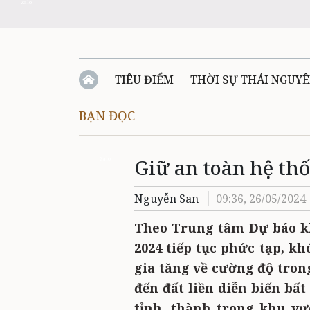
Zalo
TIÊU ĐIỂM
THỜI SỰ THÁI NGUY
BẠN ĐỌC
QUỐC PHÒNG - AN NINH
BẠN ĐỌC
Đ
Giữ an toàn hệ thố
QUÊ HƯƠNG - ĐẤT NƯỚC
QUỐC TẾ
Zalo
Nguyễn San
09:36, 26/05/2024
VĂN BẢN, CHÍNH SÁCH MỚI
VĂN NGH
Theo Trung tâm Dự báo kh
2024 tiếp tục phức tạp, k
gia tăng về cường độ tron
đến đất liền diễn biến bấ
tỉnh, thành trong khu vự