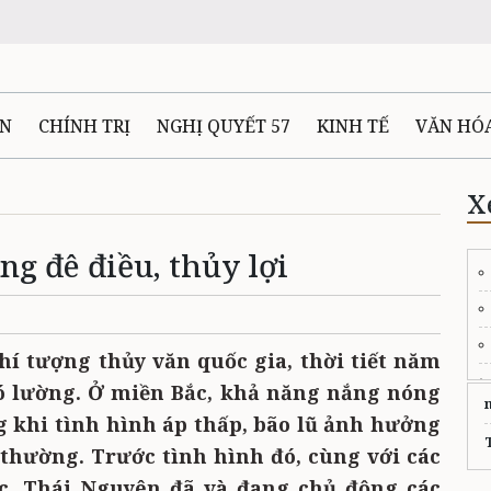
ÊN
CHÍNH TRỊ
NGHỊ QUYẾT 57
KINH TẾ
VĂN HÓ
ẤT VÀ NGƯỜI THÁI NGUYÊN
GIAO THÔNG
Ô TÔ - X
X
ng đê điều, thủy lợi
TÀI NGUYÊN - MÔI TRƯỜNG
THỂ THAO
THÔNG TIN -
Ệ THÁI NGUYÊN
VIDEO
CÁC ĐỀ ÁN TRỌNG TÂM
MU
í tượng thủy văn quốc gia, thời tiết năm
hó lường. Ở miền Bắc, khả năng nắng nóng
g khi tình hình áp thấp, bão lũ ảnh hưởng
t thường. Trước tình hình đó, cùng với các
c, Thái Nguyên đã và đang chủ động các