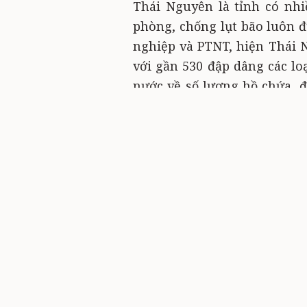
Thái Nguyên là tỉnh có nhi
phòng, chống lụt bão luôn đ
nghiệp và PTNT, hiện Thái 
với gần 530 đập dâng các lo
nước về số lượng hồ chứa, đ
tổng chiều dài khoảng 48km,
Phổ Yên và huyện Phú Bình.
Về công tác bảo vệ công trì
TNHH MTV Khai thác thuỷ lợi
và 9 huyện, thành trong tỉ
bảo điều tiết nước phù hợ
năm nay. Riêng đối với cô
phương án vận hành theo đ
phê duyệt. Ban Chỉ huy Phò
địa phương liên quan đến hồ