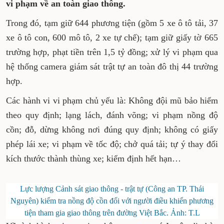
vi phạm về an toàn giao thông.
Trong đó, tạm giữ 644 phương tiện (gồm 5 xe ô tô tải, 37
xe ô tô con, 600 mô tô, 2 xe tự chế); tạm giữ giấy tờ 665
trường hợp, phạt tiền trên 1,5 tỷ đồng; x
ử lý vi phạm qua
hệ thống camera giám sát trật tự an toàn đô thị 44 trường
hợp.
Các hành vi vi phạm chủ yếu là: Không đội mũ bảo hiểm
theo quy định; lạng lách, đánh võng; vi phạm nồng độ
cồn; đỗ, dừng không nơi đúng quy định; không có giấy
phép lái xe; vi phạm về tốc độ; chở quá tải; tự ý thay đổi
kích thước thành thùng xe; kiểm định hết hạn…
Lực lượng Cảnh sát giao thông - trật tự (Công an TP. Thái
Nguyên) kiểm tra nồng độ cồn đối với người điều khiển phương
tiện tham gia giao thông trên đường Việt Bắc. Ảnh: T.L