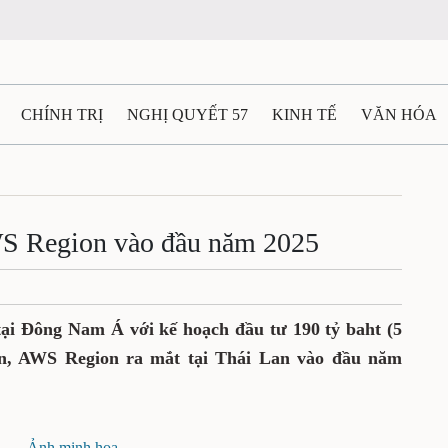
N
CHÍNH TRỊ
NGHỊ QUYẾT 57
KINH TẾ
VĂN HÓA
ẤT VÀ NGƯỜI THÁI NGUYÊN
GIAO THÔNG
Ô TÔ - X
t AWS Region vào đầu năm
TÀI NGUYÊN - MÔI TRƯỜNG
THỂ THAO
THÔNG TIN -
Ệ THÁI NGUYÊN
VIDEO
CÁC ĐỀ ÁN TRỌNG TÂM
MU
024
tầng tại Đông Nam Á với kế hoạch đầu tư
i năm 2037. Gần hơn, AWS Region ra mắt tại
.