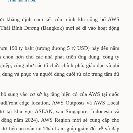
Ảnh minh họa.
 vừa khẳng định cam kết của mình khi công
S) châu Á - Thái Bình Dương (Bangkok) mới
 năm 2025.
rị giá hơn 190 tỷ baht (tương đương 5 tỷ USD)
em đến nhiều lựa chọn hơn cho các nhà phát
hởi nghiệp, doanh nhân, doanh nghiệp, cũng
iáo dục và phi lợi nhuận, trong việc vận hành
dùng cuối từ các trung tâm dữ liệu đặt tại
n sẽ bổ sung vào cơ sở hạ tầng hiện có của
gồm 10 Amazon CloudFront edge location, AWS
es. Đây là AWS Region thứ tư tại khu vực