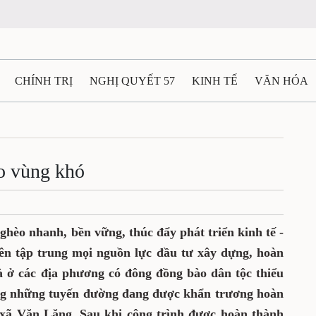
CHÍNH TRỊ
NGHỊ QUYẾT 57
KINH TẾ
VĂN HÓA
ẤT VÀ NGƯỜI THÁI NGUYÊN
GIAO THÔNG
Ô TÔ - X
TÀI NGUYÊN - MÔI TRƯỜNG
THỂ THAO
THÔNG TIN -
o vùng khó
Ệ THÁI NGUYÊN
VIDEO
CÁC ĐỀ ÁN TRỌNG TÂM
M
ghèo nhanh, bền vững, thúc đẩy phát triển kinh tế -
ên tập trung mọi nguồn lực đầu tư xây dựng, hoàn
là ở các địa phương có đông đồng bào dân tộc thiểu
ong những tuyến đường đang được khẩn trương hoàn
 xã Văn Lăng. Sau khi công trình được hoàn thành