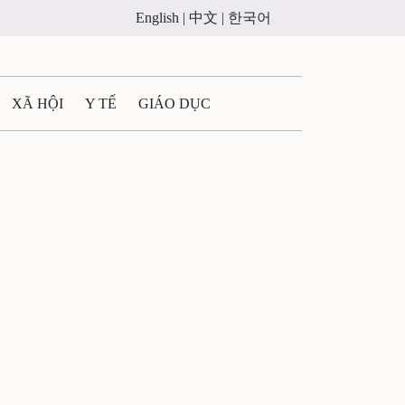
English |
中文 |
한국어
XÃ HỘI
Y TẾ
GIÁO DỤC
E MÁY
PHÁP LUẬT
 QUẢNG CÁO
ULTIMEDIA