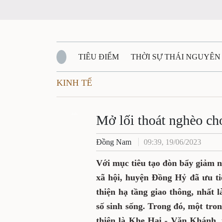
TIÊU ĐIỂM
THỜI SỰ THÁI NGUYÊN
KINH TẾ
QUỐC PHÒNG - AN NINH
BẠN ĐỌC
Đ
QUÊ HƯƠNG - ĐẤT NƯỚC
Zalo
QUỐC TẾ
Mở lối thoát nghèo ch
Đồng Nam
09:39, 19/06/2023
VĂN BẢN, CHÍNH SÁCH MỚI
VĂN NGH
Với mục tiêu tạo đòn bẩy giảm n
xã hội, huyện Đồng Hỷ đã ưu ti
thiện hạ tầng giao thông, nhất 
số sinh sống. Trong đó, một tr
thiện là Khe Hai - Văn Khánh,