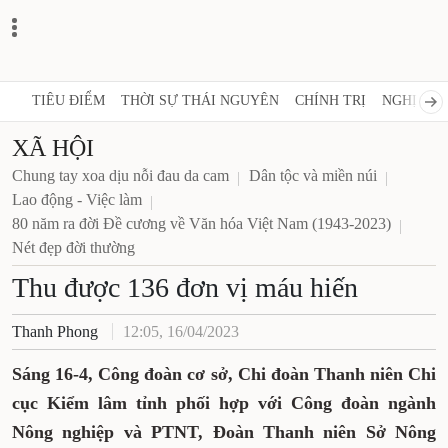
TIÊU ĐIỂM
THỜI SỰ THÁI NGUYÊN
CHÍNH TRỊ
NGHỊ QUY
XÃ HỘI
Chung tay xoa dịu nỗi đau da cam
Dân tộc và miền núi
Lao động - Việc làm
80 năm ra đời Đề cương về Văn hóa Việt Nam (1943-2023)
Nét đẹp đời thường
Thu được 136 đơn vị máu hiến
Thanh Phong
12:05, 16/04/2023
Sáng 16-4, Công đoàn cơ sở, Chi đoàn Thanh niên Chi
cục Kiểm lâm tỉnh phối hợp với Công đoàn
ngành
Nông nghiệp và PTNT, Đoàn Thanh niên Sở Nông