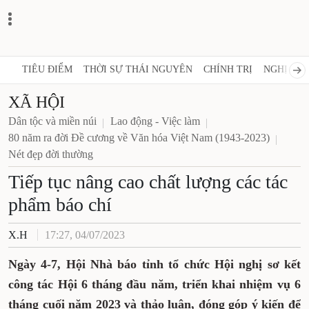
TIÊU ĐIỂM
THỜI SỰ THÁI NGUYÊN
CHÍNH TRỊ
NGHỊ QUY
XÃ HỘI
Dân tộc và miền núi
Lao động - Việc làm
80 năm ra đời Đề cương về Văn hóa Việt Nam (1943-2023)
Nét đẹp đời thường
Tiếp tục nâng cao chất lượng các tác
phẩm báo chí
X.H
17:27, 04/07/2023
Ngày 4-7, Hội Nhà báo tỉnh tổ chức Hội nghị sơ kết
công tác Hội 6 tháng đầu năm, triển khai nhiệm vụ 6
tháng cuối năm 2023
và thảo luận, đóng góp ý kiến để