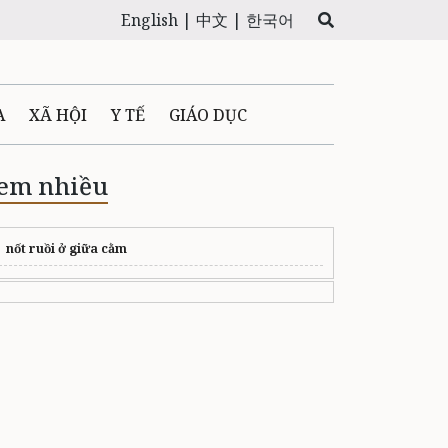
English |
中文 |
한국어
A
XÃ HỘI
Y TẾ
GIÁO DỤC
E MÁY
PHÁP LUẬT
em nhiều
 QUẢNG CÁO
nốt ruồi ở giữa cằm
LTIMEDIA