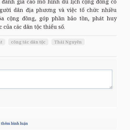
g đánh giá cao mô hình du lịch cộng đồng có
người dân địa phương và việc tổ chức nhiều
óa cộng đồng, góp phần bảo tồn, phát huy
 của các dân tộc thiểu số.
t
công tác dân tộc
Thái Nguyên
thêm bình luận