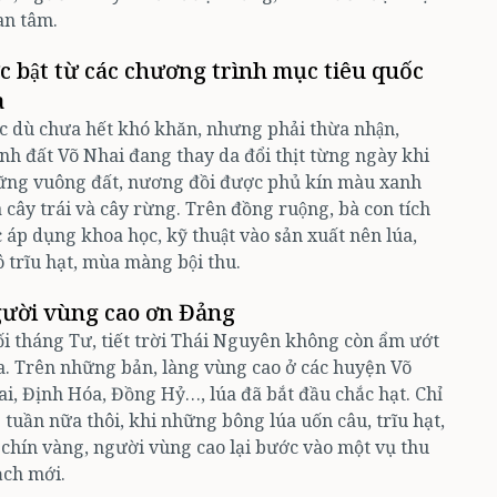
an tâm.
́c bật từ các chương trình mục tiêu quốc
a
 dù chưa hết khó khăn, nhưng phải thừa nhận,
nh đất Võ Nhai đang thay da đổi thịt từng ngày khi
̃ng vuông đất, nương đồi được phủ kín màu xanh
a cây trái và cây rừng. Trên đồng ruộng, bà con tích
c áp dụng khoa học, kỹ thuật vào sản xuất nên lúa,
 trĩu hạt, mùa màng bội thu.
ười vùng cao ơn Đảng
i tháng Tư, tiết trời Thái Nguyên không còn ẩm ướt
. Trên những bản, làng vùng cao ở các huyện Võ
i, Định Hóa, Đồng Hỷ…, lúa đã bắt đầu chắc hạt. Chỉ
3 tuần nữa thôi, khi những bông lúa uốn câu, trĩu hạt,
 chín vàng, người vùng cao lại bước vào một vụ thu
ạch mới.