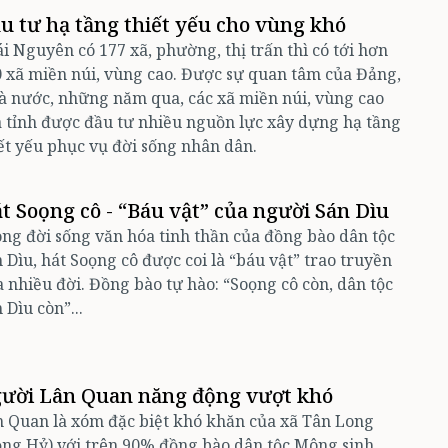
u tư hạ tầng thiết yếu cho vùng khó
i Nguyên có 177 xã, phường, thị trấn thì có tới hơn
 xã miền núi, vùng cao. Được sự quan tâm của Đảng,
 nước, những năm qua, các xã miền núi, vùng cao
 tỉnh được đầu tư nhiều nguồn lực xây dựng hạ tầng
ết yếu phục vụ đời sống nhân dân.
t Soọng cô - “Báu vật” của người Sán Dìu
ng đời sống văn hóa tinh thần của đồng bào dân tộc
 Dìu, hát Soọng cô được coi là “báu vật” trao truyền
 nhiều đời. Đồng bào tự hào: “Soọng cô còn, dân tộc
 Dìu còn”...
ười Lân Quan năng động vượt khó
 Quan là xóm đặc biệt khó khăn của xã Tân Long
ng Hỷ) với trên 90% đồng bào dân tộc Mông sinh