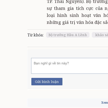
TP. Thái Nguyên). Bộ trưởn
sự tham gia tích cực của 
loại hình sinh hoạt văn h
những giá trị văn hóa đặc sắc
Từ khóa:
Bộ trưởng Hầu A Lềnh
khảo sá
Gửi bình luận
Xem 