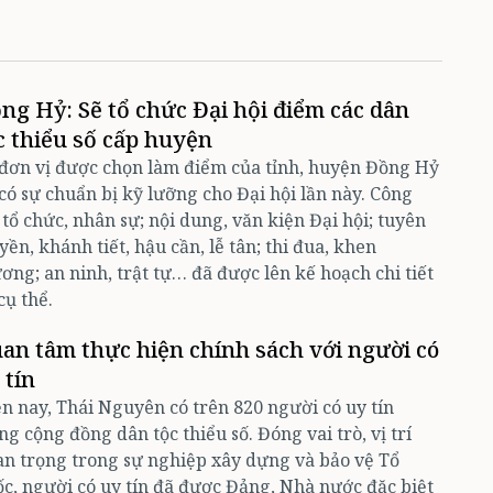
ng Hỷ: Sẽ tổ chức Đại hội điểm các dân
c thiểu số cấp huyện
đơn vị được chọn làm điểm của tỉnh, huyện Đồng Hỷ
có sự chuẩn bị kỹ lưỡng cho Đại hội lần này. Công
 tổ chức, nhân sự; nội dung, văn kiện Đại hội; tuyên
yền, khánh tiết, hậu cần, lễ tân; thi đua, khen
ơng; an ninh, trật tự… đã được lên kế hoạch chi tiết
cụ thể.
an tâm thực hiện chính sách với người có
 tín
n nay, Thái Nguyên có trên 820 người có uy tín
ng cộng đồng dân tộc thiểu số. Đóng vai trò, vị trí
n trọng trong sự nghiệp xây dựng và bảo vệ Tổ
c, người có uy tín đã được Đảng, Nhà nước đặc biệt