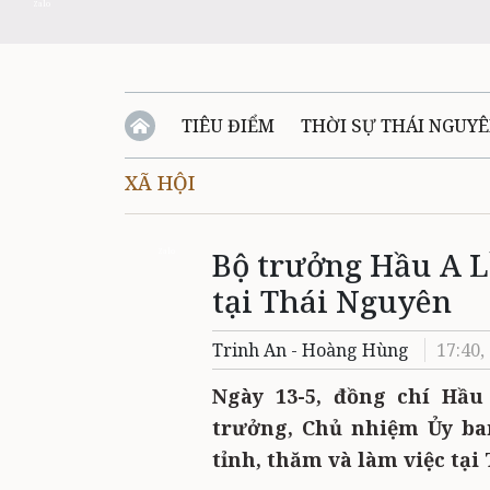
Zalo
TIÊU ĐIỂM
THỜI SỰ THÁI NGUY
XÃ HỘI
QUỐC PHÒNG - AN NINH
BẠN ĐỌC
Đ
Bộ trưởng Hầu A L
QUÊ HƯƠNG - ĐẤT NƯỚC
QUỐC TẾ
Zalo
tại Thái Nguyên
VĂN BẢN, CHÍNH SÁCH MỚI
VĂN NGH
Trinh An - Hoàng Hùng
17:40,
Ngày 13-5, đồng chí Hầ
trưởng, Chủ nhiệm Ủy ban
tỉnh, thăm và làm việc tại