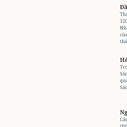
Đầ
Thá
120
Nhà
của
thi
Há
Tro
Sán
qua
Sán
Ng
Lân
(Đồ