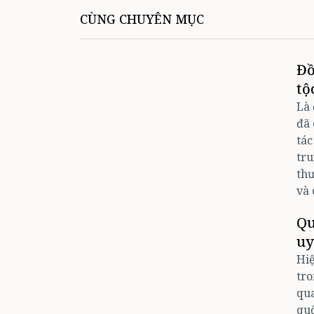
CÙNG CHUYÊN MỤC
Đồ
tộ
Là 
đã 
tác
tru
thư
và 
Qu
uy
Hiệ
tro
qua
quố