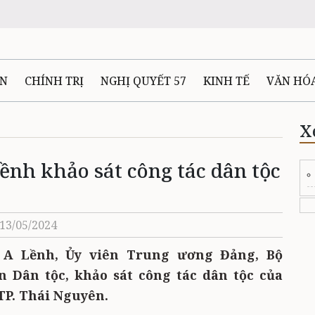
ÊN
CHÍNH TRỊ
NGHỊ QUYẾT 57
KINH TẾ
VĂN HÓ
ẤT VÀ NGƯỜI THÁI NGUYÊN
GIAO THÔNG
Ô TÔ - X
X
ềnh khảo sát công tác dân tộc
TÀI NGUYÊN - MÔI TRƯỜNG
THỂ THAO
THÔNG TIN -
Ệ THÁI NGUYÊN
VIDEO
CÁC ĐỀ ÁN TRỌNG TÂM
MU
 13/05/2024
u A Lềnh, Ủy viên Trung ương Đảng, Bộ
 Dân tộc, khảo sát công tác dân tộc của
 TP. Thái Nguyên.