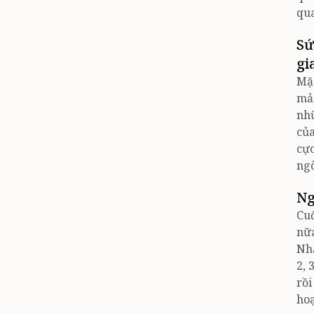
qu
Sư
gi
Mặc
mả
như
củ
cự
ngô
Ng
Cuố
nữa
Nha
2, 
rồi
ho