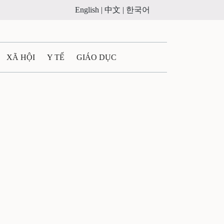
English |
中文 |
한국어
XÃ HỘI
Y TẾ
GIÁO DỤC
E MÁY
PHÁP LUẬT
 QUẢNG CÁO
ULTIMEDIA