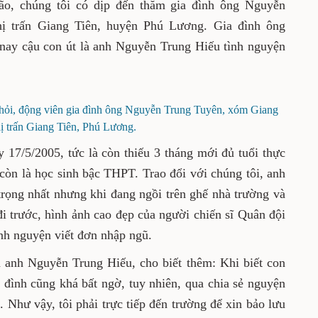
, chúng tôi có dịp đến thăm gia đình ông Nguyễn
ị trấn Giang Tiên, huyện Phú Lương. Gia đình ông
 nay cậu con út là anh Nguyễn Trung Hiếu tình nguyện
hỏi, động viên gia đình ông Nguyễn Trung Tuyên, xóm Giang
hị trấn Giang Tiên, Phú Lương.
17/5/2005, tức là còn thiếu 3 tháng mới đủ tuổi thực
còn là học sinh bậc THPT. Trao đổi với chúng tôi, anh
trọng nhất nhưng khi đang ngồi trên ghế nhà trường và
i trước, hình ảnh cao đẹp của người chiến sĩ Quân đội
nh nguyện viết đơn nhập ngũ.
anh Nguyễn Trung Hiếu, cho biết thêm: Khi biết con
 đình cũng khá bất ngờ, tuy nhiên, qua chia sẻ nguyện
 Như vậy, tôi phải trực tiếp đến trường để xin bảo lưu