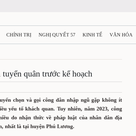
CHÍNH TRỊ
NGHỊ QUYẾT 57
KINH TẾ
VĂN HÓA
ẤT VÀ NGƯỜI THÁI NGUYÊN
GIAO THÔNG
Ô TÔ - X
TÀI NGUYÊN - MÔI TRƯỜNG
THỂ THAO
THÔNG TIN -
 tuyển quân trước kế hoạch
Ệ THÁI NGUYÊN
VIDEO
CÁC ĐỀ ÁN TRỌNG TÂM
M
uyển chọn và gọi công dân nhập ngũ gặp không ít
ều yếu tố khách quan. Tuy nhiên, năm 2023, công
nhiều do nhận thức về pháp luật của nhân dân địa
, nhất là tại huyện Phú Lương.