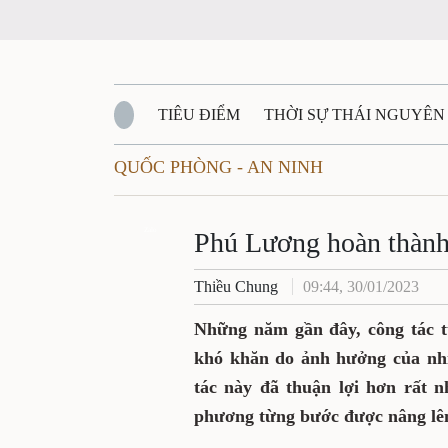
TIÊU ĐIỂM
THỜI SỰ THÁI NGUYÊN
QUỐC PHÒNG - AN NINH
QUỐC PHÒNG - AN NINH
BẠN ĐỌC
Đ
QUÊ HƯƠNG - ĐẤT NƯỚC
Zalo
QUỐC TẾ
Phú Lương hoàn thành
Thiều Chung
09:44, 30/01/2023
VĂN BẢN, CHÍNH SÁCH MỚI
VĂN NGH
Những năm gần đây, công tác t
khó khăn do ảnh hưởng của nhi
tác này đã thuận lợi hơn rất 
phương từng bước được nâng lên