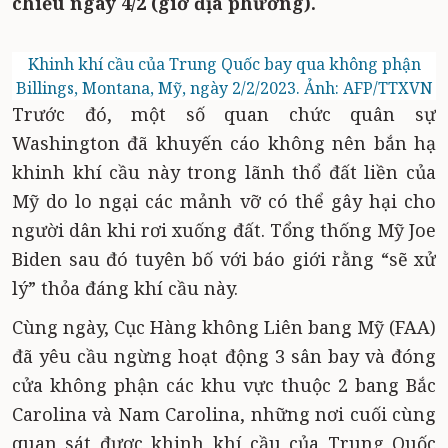
chiều ngày 4/2 (giờ địa phương).
Khinh khí cầu của Trung Quốc bay qua không phận
Billings, Montana, Mỹ, ngày 2/2/2023. Ảnh: AFP/TTXVN
Trước đó, một số quan chức quân sự
Washington đã khuyến cáo không nên bắn hạ
khinh khí cầu này trong lãnh thổ đất liền của
Mỹ do lo ngại các mảnh vỡ có thể gây hại cho
người dân khi rơi xuống đất. Tổng thống Mỹ Joe
Biden sau đó tuyên bố với báo giới rằng “sẽ xử
lý” thỏa đáng khí cầu này.
Cùng ngày, Cục Hàng không Liên bang Mỹ (FAA)
đã yêu cầu ngừng hoạt động 3 sân bay và đóng
cửa không phận các khu vực thuộc 2 bang Bắc
Carolina và Nam Carolina, những nơi cuối cùng
quan sát được khinh khí cầu của Trung Quốc