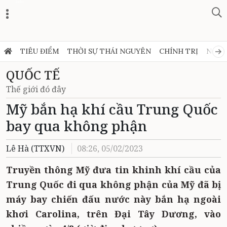
Zalo
TIÊU ĐIỂM
THỜI SỰ THÁI NGUYÊN
CHÍNH TRỊ
NGHỊ
QUỐC TẾ
Thế giới đó đây
Mỹ bắn hạ khí cầu Trung Quốc
bay qua không phận
Lê Hà (TTXVN)
08:26, 05/02/2023
Truyền thông Mỹ đưa tin khinh khí cầu của
Trung Quốc đi qua không phận của Mỹ đã bị
máy bay chiến đấu nước này bắn hạ ngoài
khơi Carolina, trên Đại Tây Dương, vào